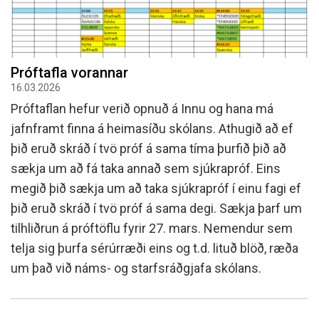
Próftafla vorannar
16.03.2026
Próftaflan hefur verið opnuð á Innu og hana má
jafnframt finna á heimasíðu skólans. Athugið að ef
þið eruð skráð í tvö próf á sama tíma þurfið þið að
sækja um að fá taka annað sem sjúkrapróf. Eins
megið þið sækja um að taka sjúkrapróf í einu fagi ef
þið eruð skráð í tvö próf á sama degi. Sækja þarf um
tilhliðrun á próftöflu fyrir 27. mars. Nemendur sem
telja sig þurfa sérúrræði eins og t.d. lituð blöð, ræða
um það við náms- og starfsráðgjafa skólans.