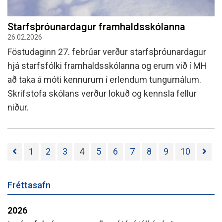
Starfsþróunardagur framhaldsskólanna
26.02.2026
Föstudaginn 27. febrúar verður starfsþróunardagur
hjá starfsfólki framhaldsskólanna og erum við í MH
að taka á móti kennurum í erlendum tungumálum.
Skrifstofa skólans verður lokuð og kennsla fellur
niður.
1
2
3
4
5
6
7
8
9
10
Fréttasafn
2026