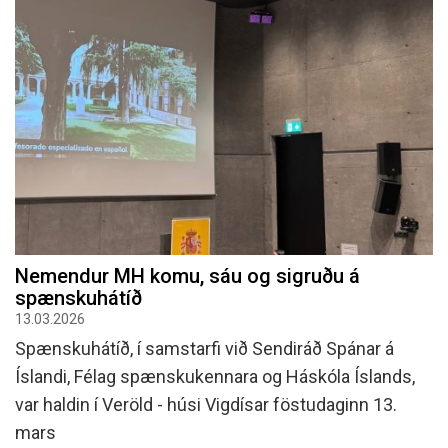
Nemendur MH komu, sáu og sigruðu á
spænskuhátíð
13.03.2026
Spænskuhátíð, í samstarfi við Sendiráð Spánar á
Íslandi, Félag spænskukennara og Háskóla Íslands,
var haldin í Veröld - húsi Vigdísar föstudaginn 13.
mars