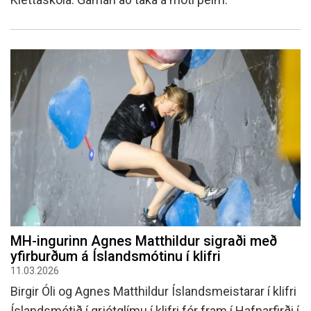
MH-ingurinn Agnes Matthildur sigraði með
yfirburðum á Íslandsmótinu í klifri
11.03.2026
Birgir Óli og Agnes Matthildur Íslandsmeistarar í klifri
Íslandsmótið í grjótglímu í klifri fór fram í Hafnarfirði í