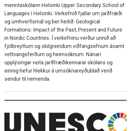
menntaskólann Helsinki Upper Secondary School of
Languages í Helsinki. Verkefnið fjallar um jarðfræði
og umhverfismál og ber heitið: Geological
Formations: Impact of the Past, Present and Future
in Nordic Countries. Í verkefninu verður unnið að
fjölbreyttum og skilgreindum viðfangsefnum ásamt
vettvangsferðum og heimsóknum. Nánari
upplýsingar veita jarðfræðikennarar skólans og
einnig hefur hlekkur á umsóknareyðublað verið
sendur til nemenda.