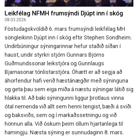
Leikfélag NFMH frumsýndi Djúpt inn í skóg
08.03.2026
Föstudagskvöldið 6. mars frumsýndi leikfélag MH
söngleikinn Djúpt inn í skóg eftir Stephen Sondheim.
Undirbúningur sýningarinnar hefur staðið síðan í
haust, undir styrkri stjórn Gunnars Björns
Guðmundssonar leikstjóra og Gunnlaugs
Bjarnasonar tónlistarstjóra. Óhætt er að segja að
áhorfendur hafi verið hæstánægðir með sýninguna
og geta þau sem eiga miða á næstu sýningar látið sig
hlakka til. Að baki sýningunni liggur þrotlaus vinna
ótal nemenda við allt sem henni tengist, bæði á sviði
og baksviðs, sem og í markaðssetningu og við
hönnun alla. Við óskum þeim öllum hjartanlega til
hamingju. Næsta sýning er sunnudaginn 8. mars.