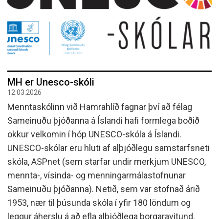
MH er Unesco-skóli
12.03.2026
Menntaskólinn við Hamrahlíð fagnar því að félag
Sameinuðu þjóðanna á Íslandi hafi formlega boðið
okkur velkomin í hóp UNESCO-skóla á Íslandi.
UNESCO-skólar eru hluti af alþjóðlegu samstarfsneti
skóla, ASPnet (sem starfar undir merkjum UNESCO,
mennta-, vísinda- og menningarmálastofnunar
Sameinuðu þjóðanna). Netið, sem var stofnað árið
1953, nær til þúsunda skóla í yfir 180 löndum og
leggur áherslu á að efla alþjóðlega borgaravitund,