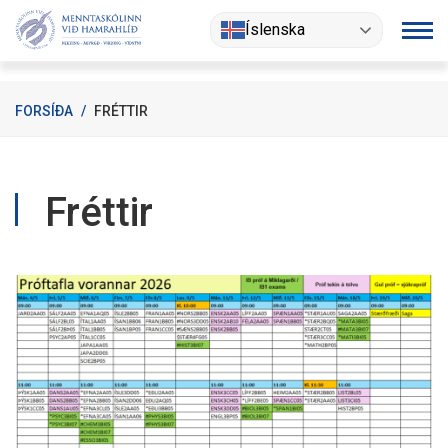
Fara
Íslenska
í
efni
FORSÍÐA
/
FRÉTTIR
Fréttir