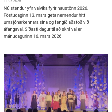
11.03.2026
Nú stendur yfir valvika fyrir haustönn 2026.
Föstudaginn 13. mars geta nemendur hitt
umsjónarkennara sína og fengið aðstoð við
áfangaval. Síðasti dagur til að skrá val er
mánudagurinn 16. mars 2026.