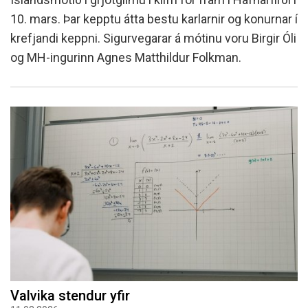
10. mars. Þar kepptu átta bestu karlarnir og konurnar í
krefjandi keppni. Sigurvegarar á mótinu voru Birgir Óli
og MH-ingurinn Agnes Matthildur Folkman.
Valvika stendur yfir