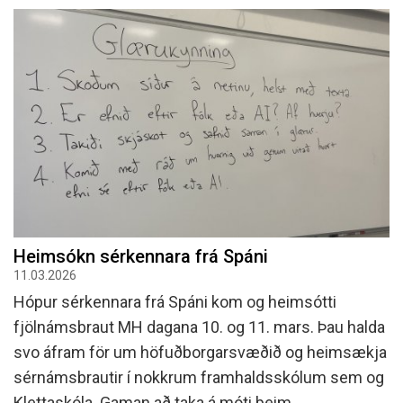
Heimsókn sérkennara frá Spáni
11.03.2026
Hópur sérkennara frá Spáni kom og heimsótti
fjölnámsbraut MH dagana 10. og 11. mars. Þau halda
svo áfram för um höfuðborgarsvæðið og heimsækja
sérnámsbrautir í nokkrum framhaldsskólum sem og
Klettaskóla. Gaman að taka á móti þeim.