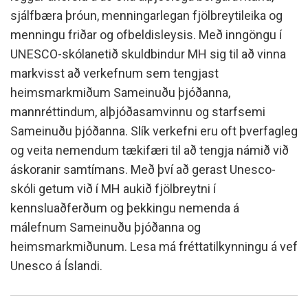
sjálfbæra þróun, menningarlegan fjölbreytileika og
menningu friðar og ofbeldisleysis. Með inngöngu í
UNESCO-skólanetið skuldbindur MH sig til að vinna
markvisst að verkefnum sem tengjast
heimsmarkmiðum Sameinuðu þjóðanna,
mannréttindum, alþjóðasamvinnu og starfsemi
Sameinuðu þjóðanna. Slík verkefni eru oft þverfagleg
og veita nemendum tækifæri til að tengja námið við
áskoranir samtímans. Með því að gerast Unesco-
skóli getum við í MH aukið fjölbreytni í
kennsluaðferðum og þekkingu nemenda á
málefnum Sameinuðu þjóðanna og
heimsmarkmiðunum. Lesa má fréttatilkynningu á vef
Unesco á Íslandi.