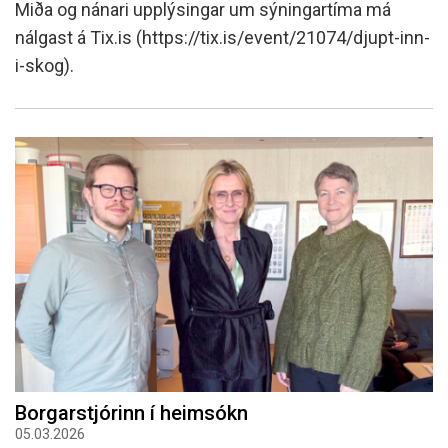
Miða og nánari upplýsingar um sýningartíma má
nálgast á Tix.is (https://tix.is/event/21074/djupt-inn-
i-skog).
Borgarstjórinn í heimsókn
05.03.2026