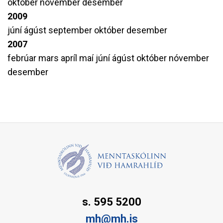
október
nóvember
desember
2009
júní
ágúst
september
október
desember
2007
febrúar
mars
apríl
maí
júní
ágúst
október
nóvember
desember
s. 595 5200
mh@mh.is