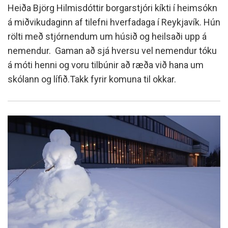
Heiða Björg Hilmisdóttir borgarstjóri kíkti í heimsókn
á miðvikudaginn af tilefni hverfadaga í Reykjavík. Hún
rölti með stjórnendum um húsið og heilsaði upp á
nemendur. Gaman að sjá hversu vel nemendur tóku
á móti henni og voru tilbúnir að ræða við hana um
skólann og lífið.Takk fyrir komuna til okkar.