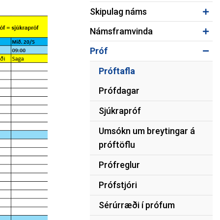
amtök MH
Leiðbeiningar varðandi próf
Skipulag náms
i S.
Stöðumat í tungumálum
Námsframvinda
Beiðni um aðgang að prófum
Upplýsingar um lokapróf á Duggu
Próf
Próftafla
Prófdagar
Sjúkrapróf
Umsókn um breytingar á
próftöflu
Prófreglur
Prófstjóri
Sérúrræði í prófum