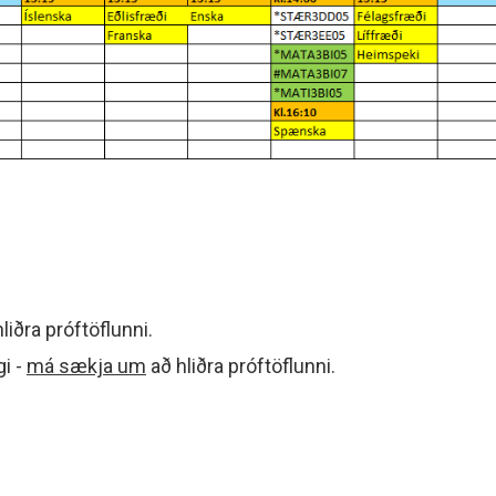
liðra próftöflunni.
i -
má sækja um
að hliðra próftöflunni.