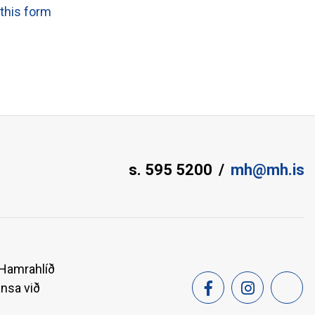
this form
s. 595 5200
mh@mh.is
 Hamrahlíð
ansa við