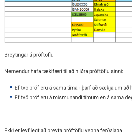
Breytingar á próftöflu
Nemendur hafa tækifæri til að hliðra próftöflu sinni:
Ef tvö próf eru á sama tíma -
þarf að sækja um
að h
Ef tvö próf eru á mismunandi tímum en á sama deg
Ekki er leyfilegt að breyta próftöflu vegna ferðalaga.