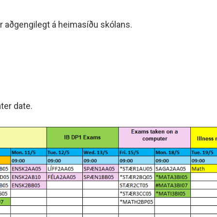
 aðgengilegt á heimasíðu skólans.
ter date.