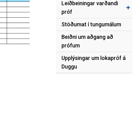
Leiðbeiningar varðandi
próf
Stöðumat í tungumálum
Beiðni um aðgang að
prófum
Upplýsingar um lokapróf á
Duggu