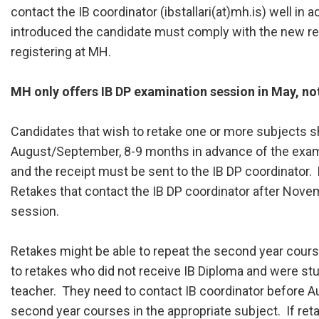
Skólanámskrá
Norska o
Students
contact the IB coordinator (ibstallari(at)mh.is) well 
Stefnur og áætlanir
Bókalista
The EE P
introduced the candidate must comply with the new r
Umsóknir
Jafnlaunakerfi
Afreksíþr
registering at MH.
Umhverfismál
Umsókn u
MH only offers IB DP examination session in May, n
Samstarfsverkefni innanlands
Inntökusk
Þróunarverkefni og erlent
Candidates that wish to retake one or more subjects sh
samstarf
August/September, 8-9 months in advance of the exa
Ársskýrslur og samningar
and the receipt must be sent to the IB DP coordinato
Sjálfsmat
Retakes that contact the IB DP coordinator after Nove
Fundargerðir skólanefndar
session.
Kynning á MH
Retakes might be able to repeat the second year course
to retakes who did not receive IB Diploma and were st
teacher. They need to contact IB coordinator before A
second year courses in the appropriate subject. If re