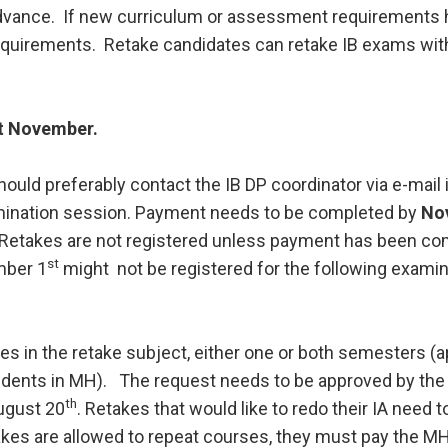
Fall í áfanga og fall á önn
g sænska
 counselling
Nemenda- og hollvinas
in advance. If new curriculum or assessment requirements
Úrsögn úr áfanga
r
rocess at MH
Minningarsjóður um Sverr
equirements. Retake candidates can retake IB exams wit
 og inntökuskilyrði
Einarsson
IB-nemar
óttaval
Beneventumsjóður
Einingar fyrir félagsstörf
m skólavist
ot November.
ilyrði og úrvinnsla
ould preferably contact the IB DP coordinator via e-mail 
mination session. Payment needs to be completed by
No
r. Retakes are not registered unless payment has been c
st
mber 1
might not be registered for the following examin
s in the retake subject, either one or both semesters (a
udents in MH).  The request needs to be approved by the
th
ugust 20
. Retakes that would like to redo their IA need t
takes are allowed to repeat courses, they must pay the M