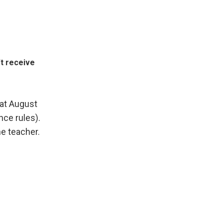
't receive
 at August
ance rules).
he teacher.