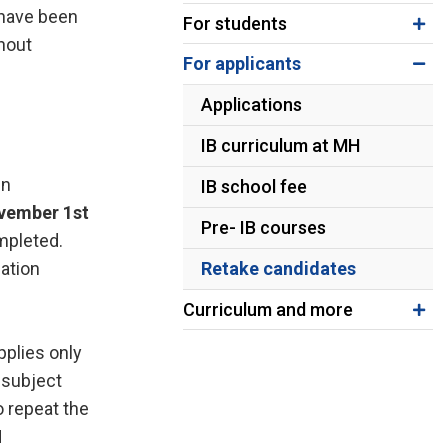
amtök MH
Leiðbeiningar varðandi próf
 have been
For students
i S.
Stöðumat í tungumálum
hout
For applicants
Beiðni um aðgang að prófum
Upplýsingar um lokapróf á Duggu
Applications
IB curriculum at MH
in
IB school fee
vember 1st
Pre- IB courses
ompleted.
ation
Retake candidates
Curriculum and more
pplies only
 subject
o repeat the
H