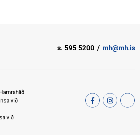
s. 595 5200
mh@mh.is
 Hamrahlíð
ansa við
sa við