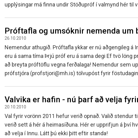
Skólanámskrá
Norska o
Students
upplýsingar má finna undir Stöðupróf í valmynd hér til vi
Stefnur og áætlanir
Bókalista
The EE P
Umsóknir
Jafnlaunakerfi
Afreksíþr
Próftafla og umsóknir nemenda um b
Umhverfismál
Umsókn u
26.10.2010
Samstarfsverkefni innanlands
Inntökusk
Nemendur athugið. Próftafla ykkar er nú aðgengileg á I
Þróunarverkefni og erlent
eru á sama tíma Þrjú próf eru á sama degi Ef tvö löng pró
samstarf
að breyta próftöflu vegna ferðalaga! Nemendur sem up
Ársskýrslur og samningar
prófstjóra (profstjori@mh.is) tölvupóst fyrir föstuda
Sjálfsmat
Fundargerðir skólanefndar
Kynning á MH
Valvika er hafin - nú þarf að velja fyr
20.10.2010
Val fyrir vorönn 2011 hefur verið opnað. Valið stendur t
verið sett á hér á heimasíðuna. Hér er upprifjun á því hv
að velja í Innu. Látt þú ekki þitt eftir standa!