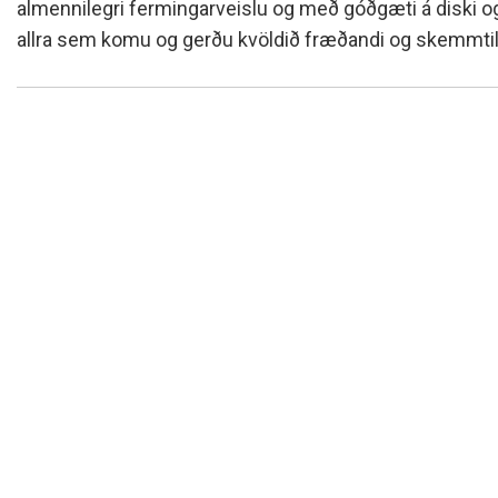
almennilegri fermingarveislu og með góðgæti á diski og 
allra sem komu og gerðu kvöldið fræðandi og skemmtil