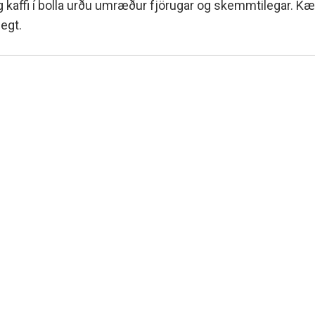
kaffi í bolla urðu umræður fjörugar og skemmtilegar. Kæra
egt.