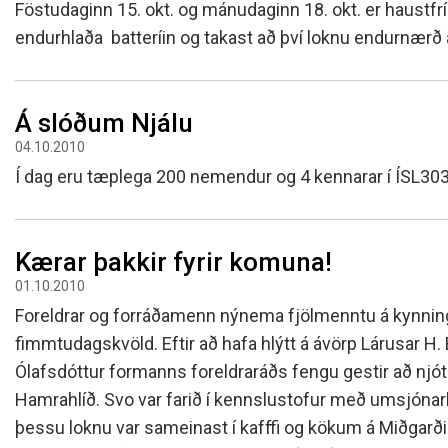
Föstudaginn 15. okt. og mánudaginn 18. okt. er haustfrí
endurhlaða batteríin og takast að því loknu endurnærð á
Á slóðum Njálu
04.10.2010
Í dag eru tæplega 200 nemendur og 4 kennarar í ÍSL303 
Kærar þakkir fyrir komuna!
01.10.2010
Foreldrar og forráðamenn nýnema fjölmenntu á kynninga
fimmtudagskvöld. Eftir að hafa hlýtt á ávörp Lárusar H.
Ólafsdóttur formanns foreldraráðs fengu gestir að nj
Hamrahlíð. Svo var farið í kennslustofur með umsjónar
þessu loknu var sameinast í kafffi og kökum á Miðgarði