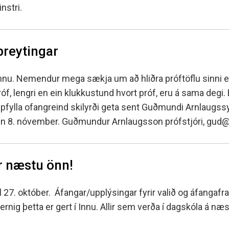
Fall í áfanga og fall á önn
g sænska
 counselling
Nemenda- og hollvinas
nstri.
Úrsögn úr áfanga
r
rocess at MH
Minningarsjóður um Sverr
 og inntökuskilyrði
Einarsson
IB-nemar
óttaval
reytingar
Beneventumsjóður
Einingar fyrir félagsstörf
m skólavist
ilyrði og úrvinnsla
nnu. Nemendur mega sækja um að hliðra próftöflu sinni e
f, lengri en ein klukkustund hvort próf, eru á sama degi. E
pfylla ofangreind skilyrði geta sent Guðmundi Arnlaugss
ginn 8. nóvember. Guðmundur Arnlaugsson prófstjóri, gud
ir næstu önn!
il 27. október. Áfangar/upplýsingar fyrir valið og áfanga
ernig þetta er gert í Innu. Allir sem verða í dagskóla á næ