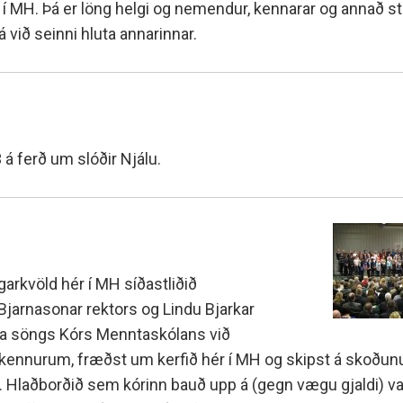
 í MH. Þá er löng helgi og nemendur, kennarar og annað st
 við seinni hluta annarinnar.
á ferð um slóðir Njálu.
rkvöld hér í MH síðastliðið
 Bjarnasonar rektors og Lindu Bjarkar
óta söngs Kórs Menntaskólans við
kennurum, fræðst um kerfið hér í MH og skipst á skoðun
. Hlaðborðið sem kórinn bauð upp á (gegn vægu gjaldi) var