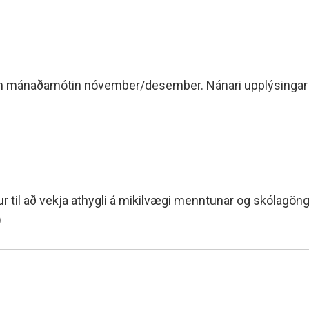
um mánaðamótin nóvember/desember. Nánari upplýsingar í
ur til að vekja athygli á mikilvægi menntunar og skólagön
-)