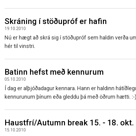
Skráning í stöðupróf er hafin
19.10.2010
Nú er hægt að skrá sig í stöðupróf sem haldin verða 
hér til vinstri.
Batinn hefst með kennurum
05.10.2010
Í dag er alþjóðadagur kennara. Hann er haldinn hátíðleg
kennurunum þínum eða gleddu þá með öðrum hætti. :
Haustfrí/Autumn break 15. - 18. okt.
15.10.2010