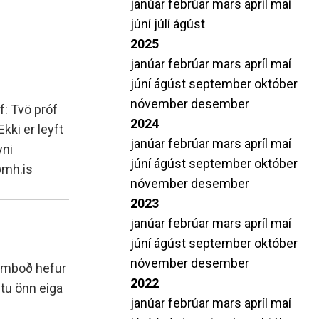
janúar
febrúar
mars
apríl
maí
amtök MH
Leiðbeiningar varðandi próf
júní
júlí
ágúst
i S.
Stöðumat í tungumálum
2025
Beiðni um aðgang að prófum
janúar
febrúar
mars
apríl
maí
Upplýsingar um lokapróf á Duggu
júní
ágúst
september
október
nóvember
desember
f: Tvö próf
2024
kki er leyft
janúar
febrúar
mars
apríl
maí
yni
júní
ágúst
september
október
@mh.is
nóvember
desember
2023
janúar
febrúar
mars
apríl
maí
júní
ágúst
september
október
nóvember
desember
framboð hefur
2022
stu önn eiga
janúar
febrúar
mars
apríl
maí