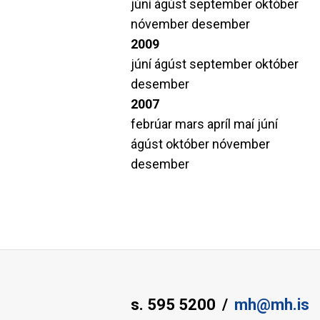
júní
ágúst
september
október
nóvember
desember
2009
júní
ágúst
september
október
desember
2007
febrúar
mars
apríl
maí
júní
ágúst
október
nóvember
desember
s. 595 5200
mh@mh.is