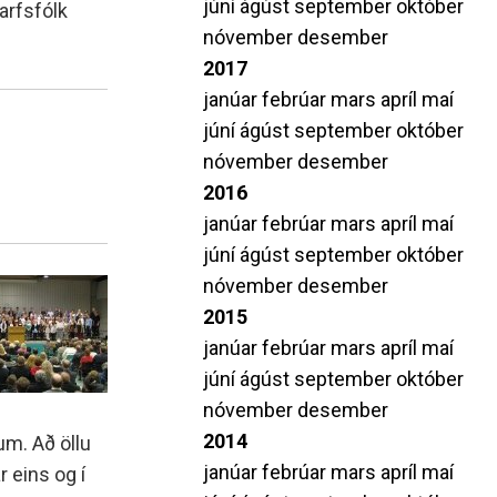
júní
ágúst
september
október
arfsfólk
nóvember
desember
2017
janúar
febrúar
mars
apríl
maí
júní
ágúst
september
október
nóvember
desember
2016
janúar
febrúar
mars
apríl
maí
júní
ágúst
september
október
nóvember
desember
2015
janúar
febrúar
mars
apríl
maí
júní
ágúst
september
október
nóvember
desember
2014
um. Að öllu
janúar
febrúar
mars
apríl
maí
 eins og í