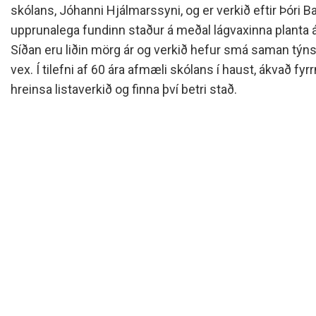
Skólanámskrá
Norska o
Students
skólans, Jóhanni Hjálmarssyni, og er verkið eftir Þóri Ba
upprunalega fundinn staður á meðal lágvaxinna planta á
Stefnur og áætlanir
Bókalista
The EE P
Umsóknir
Síðan eru liðin mörg ár og verkið hefur smá saman týns
Jafnlaunakerfi
Afreksíþr
vex. Í tilefni af 60 ára afmæli skólans í haust, ákvað fy
Umhverfismál
Umsókn u
hreinsa listaverkið og finna því betri stað.
Samstarfsverkefni innanlands
Inntökusk
Þróunarverkefni og erlent
samstarf
Ársskýrslur og samningar
Sjálfsmat
Fundargerðir skólanefndar
Kynning á MH