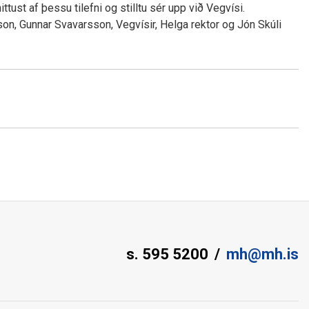
ttust af þessu tilefni og stilltu sér upp við Vegvísi.
on, Gunnar Svavarsson, Vegvísir, Helga rektor og Jón Skúli
s. 595 5200
mh@mh.is