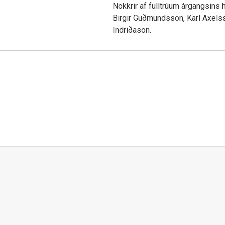
Nokkrir af fulltrúum árgangsins hi
Birgir Guðmundsson, Karl Axelss
Indriðason.