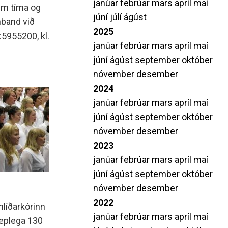
janúar
febrúar
mars
apríl
maí
amtök MH
Leiðbeiningar varðandi próf
um tíma og
júní
júlí
ágúst
mband við
i S.
Stöðumat í tungumálum
2025
:5955200, kl.
Beiðni um aðgang að prófum
janúar
febrúar
mars
apríl
maí
Upplýsingar um lokapróf á Duggu
júní
ágúst
september
október
nóvember
desember
2024
janúar
febrúar
mars
apríl
maí
júní
ágúst
september
október
nóvember
desember
2023
janúar
febrúar
mars
apríl
maí
júní
ágúst
september
október
nóvember
desember
2022
hlíðarkórinn
janúar
febrúar
mars
apríl
maí
tæplega 130