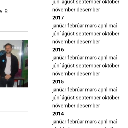
júní
ágúst
september
október
nóvember
desember
e IB
2017
janúar
febrúar
mars
apríl
maí
júní
ágúst
september
október
nóvember
desember
2016
janúar
febrúar
mars
apríl
maí
júní
ágúst
september
október
nóvember
desember
2015
janúar
febrúar
mars
apríl
maí
júní
ágúst
september
október
nóvember
desember
2014
janúar
febrúar
mars
apríl
maí