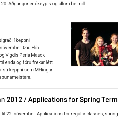
20. Aðgangur er ókeypis og öllum heimill.
sigraði í keppni
 nóvember. Þau Elín
og Vigdís Perla Maack
il enda og fóru frekar létt
er sú keppni sem MHingar
 spunameistara.
n 2012 / Applications for Spring Ter
 til 22. nóvember. Applications for regular classes, sprin