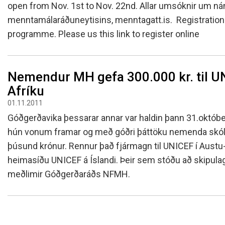
open from Nov. 1st to Nov. 22nd. Allar umsóknir um nám
menntamálaráðuneytisins, menntagatt.is. Registration i
programme. Please us this link to register online
Nemendur MH gefa 300.000 kr. til UN
Afríku
01.11.2011
Góðgerðavika þessarar annar var haldin þann 31.októbe
hún vonum framar og með góðri þáttöku nemenda skó
þúsund krónur. Rennur það fjármagn til UNICEF í Austu-A
heimasíðu UNICEF á Íslandi. Þeir sem stóðu að skipula
meðlimir Góðgerðaráðs NFMH.