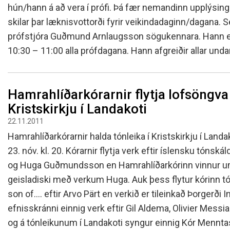
Skólanámskrá
Norska o
Students
hún/hann á að vera í prófi. Þá fær nemandinn upplýsing
skilar þar læknisvottorði fyrir veikindadaginn/dagana.
Stefnur og áætlanir
Bókalista
The EE P
Umsóknir
prófstjóra Guðmund Arnlaugsson sögukennara. Hann er me
Jafnlaunakerfi
Afreksíþr
10:30 – 11:00 alla prófdagana. Hann afgreiðir allar und
Umhverfismál
Umsókn u
Samstarfsverkefni innanlands
Inntökusk
Þróunarverkefni og erlent
Hamrahlíðarkórarnir flytja lofsöngva 
samstarf
Kristskirkju í Landakoti
Ársskýrslur og samningar
22.11.2011
Sjálfsmat
Hamrahlíðarkórarnir halda tónleika í Kristskirkju í Lan
Fundargerðir skólanefndar
23. nóv. kl. 20. Kórarnir flytja verk eftir íslensku tónsk
Kynning á MH
og Huga Guðmundsson en Hamrahlíðarkórinn vinnur u
geisladiski með verkum Huga. Auk þess flytur kórinn tó
son of.... eftir Arvo Pärt en verkið er tileinkað Þorgerði 
efnisskránni einnig verk eftir Gil Aldema, Olivier Mess
og á tónleikunum í Landakoti syngur einnig Kór Mennt