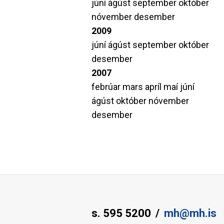
júní
ágúst
september
október
nóvember
desember
2009
júní
ágúst
september
október
desember
2007
febrúar
mars
apríl
maí
júní
ágúst
október
nóvember
desember
s. 595 5200
mh@mh.is