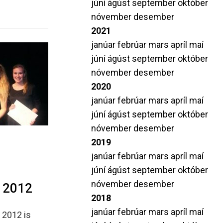
júní
ágúst
september
október
nóvember
desember
2021
janúar
febrúar
mars
apríl
maí
júní
ágúst
september
október
nóvember
desember
2020
janúar
febrúar
mars
apríl
maí
júní
ágúst
september
október
nóvember
desember
2019
janúar
febrúar
mars
apríl
maí
júní
ágúst
september
október
nóvember
desember
m 2012
2018
janúar
febrúar
mars
apríl
maí
g 2012 is