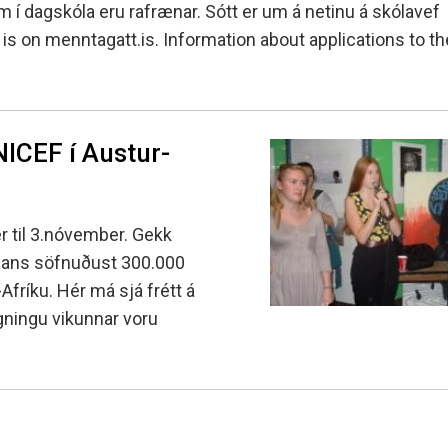
 í dagskóla eru rafrænar. Sótt er um á netinu á skólavef
s on menntagatt.is. Information about applications to th
ICEF í Austur-
r til 3.nóvember. Gekk
lans söfnuðust 300.000
fríku. Hér má sjá frétt á
gningu vikunnar voru