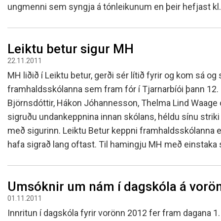
ungmenni sem syngja á tónleikunum en þeir hefjast kl. 
Leiktu betur sigur MH
22.11.2011
MH liðið í Leiktu betur, gerði sér lítið fyrir og kom sá og 
framhaldsskólanna sem fram fór í Tjarnarbíói þann 12.
Björnsdóttir, Hákon Jóhannesson, Thelma Lind Waage 
sigruðu undankeppnina innan skólans, héldu sínu striki t
með sigurinn. Leiktu Betur keppni framhaldsskólanna 
hafa sigrað lang oftast. Til hamingju MH með einstaka
Umsóknir um nám í dagskóla á vorön
01.11.2011
Innritun í dagskóla fyrir vorönn 2012 fer fram dagana 1.