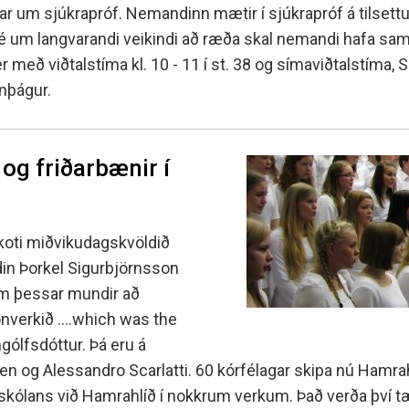
Fall í áfanga og fall á önn
g sænska
 counselling
Nemenda- og hollvinas
ar um sjúkrapróf. Nemandinn mætir í sjúkrapróf á tilsett
Úrsögn úr áfanga
 Sé um langvarandi veikindi að ræða skal nemandi hafa sa
r
rocess at MH
Minningarsjóður um Sverr
 og inntökuskilyrði
ð viðtalstíma kl. 10 - 11 í st. 38 og símaviðtalstíma, S
Einarsson
IB-nemar
óttaval
anþágur.
Beneventumsjóður
Einingar fyrir félagsstörf
m skólavist
ilyrði og úrvinnsla
og friðarbænir í
dakoti miðvikudagskvöldið
áldin Þorkel Sigurbjörnsson
m þessar mundir að
nverkið ....which was the
Ingólfsdóttur. Þá eru á
iaen og Alessandro Scarlatti. 60 kórfélagar skipa nú Hamra
askólans við Hamrahlíð í nokkrum verkum. Það verða því 