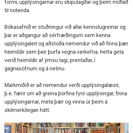
formi, upplýsingarnar eru skipulagðar og þeim miðlað
til notenda.
Bókasafnið er stuðningur við allar kennslugreinar og
þar er aðgangur að sérfræðingum sem kenna
upplýsingaleit og aðstoða nemendur við að finna þær
heimildir sem þeir þurfa vegna verkefna. Þetta geta
verið heimildir af ýmsu tagi, prentaðar, í
gagnasöfnum og á netinu.
Markmiðið er að nemendur verði upplýsingalæsir,
þ.e. færir um að greina þörfina fyrir upplýsingar, finna
upplýsingarnar, meta þær og vinna úr þeim á
skilmerkilegan hátt.