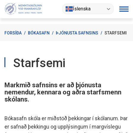
Fara
Íslenska
í
efni
FORSÍÐA
/
BÓKASAFN
/
ÞJÓNUSTA SAFNSINS
/
STARFSEMI
Starfsemi
Markmið safnsins er að þjónusta
nemendur, kennara og aðra starfsmenn
skólans.
Bókasafn skóla er miðstöð þekkingar í skólanum. Þar
er safnað þekkingu og upplýsingum í margvíslegu