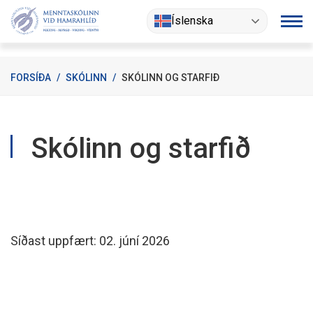
Fara
Íslenska
í
efni
FORSÍÐA
/
SKÓLINN
/
SKÓLINN OG STARFIÐ
Skólinn og starfið
Síðast uppfært: 02. júní 2026