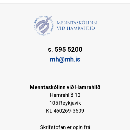
s. 595 5200
mh@mh.is
Menntaskólinn við Hamrahlíð
Hamrahlíð 10
105 Reykjavík
Kt. 460269-3509
Skrifstofan er opin frá