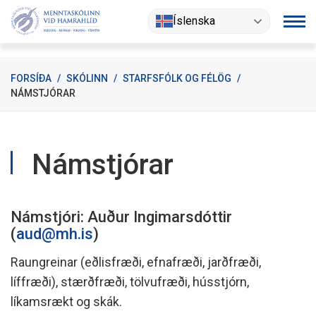
Fara
Íslenska
í
efni
FORSÍÐA
/
SKÓLINN
/
STARFSFÓLK OG FÉLÖG
/
NÁMSTJÓRAR
Námstjórar
Námstjóri: Auður Ingimarsdóttir
(
aud@mh.is
)
Raungreinar (eðlisfræði, efnafræði, jarðfræði,
líffræði), stærðfræði, tölvufræði, hússtjórn,
líkamsrækt og skák.