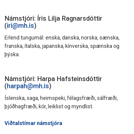
Námstjóri: Íris Lilja Ragnarsdóttir
(
iri@mh.is
)
Erlend tungumál: enska, danska, norska, sænska,
franska, ítalska, japanska, kínverska, spænska og
þýska.
Námstjóri: Harpa Hafsteinsdóttir
(
harpah@mh.is
)
Íslenska, saga, heimspeki, félagsfræði, sálfræði,
þjóðhagfræði, kór, leiklist og myndlist.
Viðtalstímar námstjóra