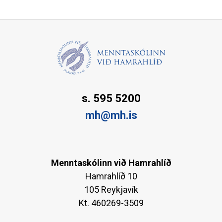
s. 595 5200
mh@mh.is
Menntaskólinn við Hamrahlíð
Hamrahlíð 10
105 Reykjavík
Kt. 460269-3509