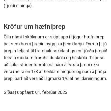
(fjöldi eininga).
Kröfur um hæfniþrep
Öllu námi í skólanum er skipt upp í fjögur hæfniþrep
þar sem hærri þrepin byggja á þeim lægri. Fyrstu þrjú
þrepin teljast til framhaldsskólastigs en fjórða þrepið
telst á mörkum framhaldsskóla og háskóla. Til þess
að ljúka stúdentsprófi má nám á fyrsta þrepi ekki
vera meira en 1/3 af heildareiningum og nám á þriðja
þrepi þarf að vera að lágmarki 1/6 af heildareiningum.
Síðast uppfært: 01. febrúar 2023