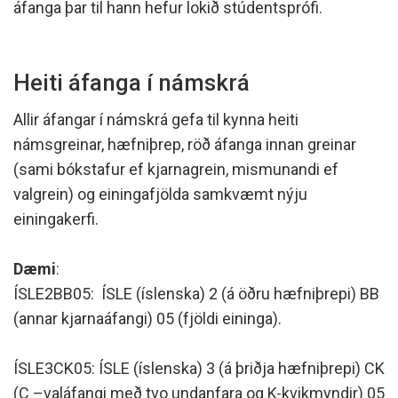
áfanga þar til hann hefur lokið stúdentsprófi.
Heiti áfanga í námskrá
Allir áfangar í námskrá gefa til kynna heiti
námsgreinar, hæfniþrep, röð áfanga innan greinar
(sami bókstafur ef kjarnagrein, mismunandi ef
valgrein) og einingafjölda samkvæmt nýju
einingakerfi.
Dæmi
:
ÍSLE2BB05: ÍSLE (íslenska) 2 (á öðru hæfniþrepi) BB
(annar kjarnaáfangi) 05 (fjöldi eininga).
ÍSLE3CK05: ÍSLE (íslenska) 3 (á þriðja hæfniþrepi) CK
(C –valáfangi með tvo undanfara og K-kvikmyndir) 05