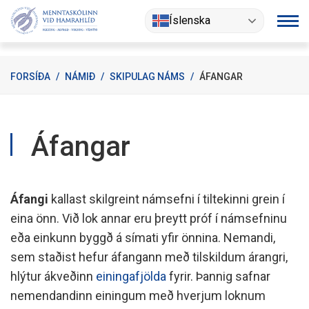
Fara
Íslenska
í
efni
FORSÍÐA
/
NÁMIÐ
/
SKIPULAG NÁMS
/
ÁFANGAR
Áfangar
Áfangi
kallast skilgreint námsefni í tiltekinni grein í
eina önn. Við lok annar eru þreytt próf í námsefninu
eða einkunn byggð á símati yfir önnina. Nemandi,
sem staðist hefur áfangann með tilskildum árangri,
hlýtur ákveðinn
einingafjölda
fyrir. Þannig safnar
nemendandinn einingum með hverjum loknum