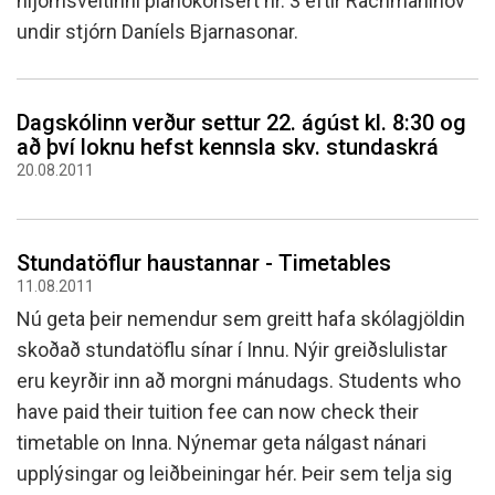
hljómsveitinni píanókonsert nr. 3 eftir Rachmaninov
undir stjórn Daníels Bjarnasonar.
Dagskólinn verður settur 22. ágúst kl. 8:30 og
að því loknu hefst kennsla skv. stundaskrá
20.08.2011
Stundatöflur haustannar - Timetables
11.08.2011
Nú geta þeir nemendur sem greitt hafa skólagjöldin
skoðað stundatöflu sínar í Innu. Nýir greiðslulistar
eru keyrðir inn að morgni mánudags. Students who
have paid their tuition fee can now check their
timetable on Inna. Nýnemar geta nálgast nánari
upplýsingar og leiðbeiningar hér. Þeir sem telja sig