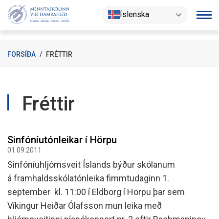
Fara
Íslenska
í
efni
FORSÍÐA
/
FRÉTTIR
Fréttir
Sinfóníutónleikar í Hörpu
01.09.2011
Sinfóníuhljómsveit Íslands býður skólanum
á framhaldsskólatónleika fimmtudaginn 1.
september kl. 11:00 í Eldborg í Hörpu þar sem
Víkingur Heiðar Ólafsson mun leika með