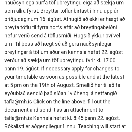
nauðsynlega þurfa töflubreytingu eiga að sækja um
sem allra fyrst. Breyttar töflur birtast í Innu upp úr
þriðjudeginum 16. ágúst. Athugið að ekki er hægt að
breyta töflu til fyrra horfs eftir að breytingabeiðni
hefur verið send á töflusmiði. Hugsið ykkur því vel
um! Til þess að hægt sé að gera nauðsynlegar
breytingar á töflum áður en kennsla hefst 22. ágúst
verður að sækja um töflubreytingu fyrir kl. 17:00
þann 19. ágúst. If necessary apply for changes to
your timetable as soon as possible and at the latest
at 5 pm on the 19th of August. Smellið hér til að fá
eyðublað sendið það síðan í viðhengi á netfangið
tafla@mh.is Click on the line above, fill out the
document and send it as an attachment to
tafla@mh.is Kennsla hefst kl. 8:45 þann 22. ágúst.
Bókalisti er aðgengilegur í Innu. Teaching will start at