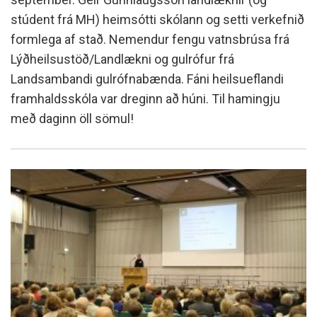
stúdent frá MH) heimsótti skólann og setti verkefnið
formlega af stað. Nemendur fengu vatnsbrúsa frá
Lýðheilsustöð/Landlækni og gulrófur frá
Landsambandi gulrófnabænda. Fáni heilsueflandi
framhaldsskóla var dreginn að húni. Til hamingju
með daginn öll sömul!