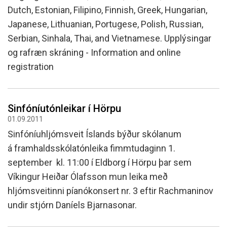
Dutch, Estonian, Filipino, Finnish, Greek, Hungarian,
Japanese, Lithuanian, Portugese, Polish, Russian,
Serbian, Sinhala, Thai, and Vietnamese. Upplýsingar
og rafræn skráning - Information and online
registration
Sinfóníutónleikar í Hörpu
01.09.2011
Sinfóníuhljómsveit Íslands býður skólanum
á framhaldsskólatónleika fimmtudaginn 1.
september kl. 11:00 í Eldborg í Hörpu þar sem
Víkingur Heiðar Ólafsson mun leika með
hljómsveitinni píanókonsert nr. 3 eftir Rachmaninov
undir stjórn Daníels Bjarnasonar.