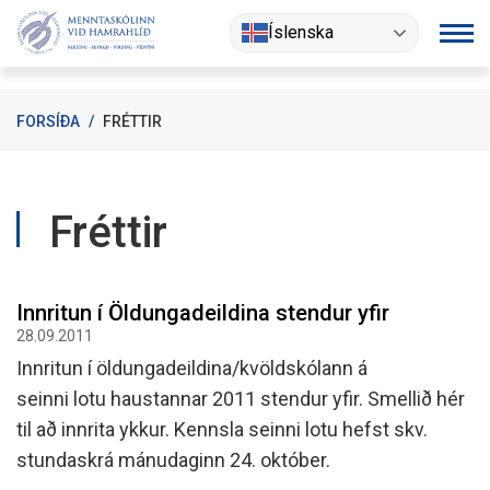
Fara
Íslenska
í
efni
FORSÍÐA
/
FRÉTTIR
Fréttir
Innritun í Öldungadeildina stendur yfir
28.09.2011
Innritun í öldungadeildina/kvöldskólann á
seinni lotu haustannar 2011 stendur yfir. Smellið hér
til að innrita ykkur. Kennsla seinni lotu hefst skv.
stundaskrá mánudaginn 24. október.