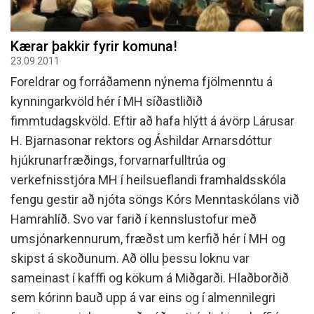
Kærar þakkir fyrir komuna!
23.09.2011
Foreldrar og forráðamenn nýnema fjölmenntu á
kynningarkvöld hér í MH síðastliðið
fimmtudagskvöld. Eftir að hafa hlýtt á ávörp Lárusar
H. Bjarnasonar rektors og Áshildar Arnarsdóttur
hjúkrunarfræðings, forvarnarfulltrúa og
verkefnisstjóra MH í heilsueflandi framhaldsskóla
fengu gestir að njóta söngs Kórs Menntaskólans við
Hamrahlíð. Svo var farið í kennslustofur með
umsjónarkennurum, fræðst um kerfið hér í MH og
skipst á skoðunum. Að öllu þessu loknu var
sameinast í kafffi og kökum á Miðgarði. Hlaðborðið
sem kórinn bauð upp á var eins og í almennilegri