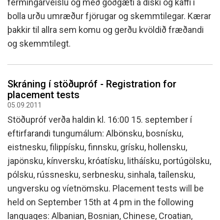
fermingarveislu og með góðgæti á diski og kaffi í
bolla urðu umræður fjörugar og skemmtilegar. Kærar
þakkir til allra sem komu og gerðu kvöldið fræðandi
og skemmtilegt.
Skráning í stöðupróf - Registration for
placement tests
05.09.2011
Stöðupróf verða haldin kl. 16:00 15. september í
eftirfarandi tungumálum: Albönsku, bosnísku,
eistnesku, filippísku, finnsku, grísku, hollensku,
japönsku, kínversku, króatísku, litháísku, portúgölsku,
pólsku, rússnesku, serbnesku, sinhala, taílensku,
ungversku og víetnömsku. Placement tests will be
held on September 15th at 4 pm in the following
languages: Albanian, Bosnian, Chinese, Croatian,