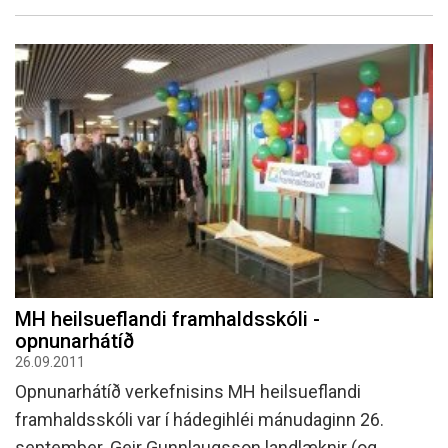
MH heilsueflandi framhaldsskóli -
opnunarhátíð
26.09.2011
Opnunarhátíð verkefnisins MH heilsueflandi
framhaldsskóli var í hádegihléi mánudaginn 26.
september. Geir Gunnlaugsson landlæknir (og