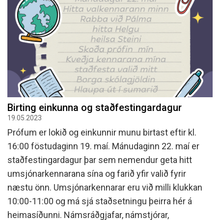
Birting einkunna og staðfestingardagur
19.05.2023
Prófum er lokið og einkunnir munu birtast eftir kl.
16:00 föstudaginn 19. maí. Mánudaginn 22. maí er
staðfestingardagur þar sem nemendur geta hitt
umsjónarkennarana sína og farið yfir valið fyrir
næstu önn. Umsjónarkennarar eru við milli klukkan
10:00-11:00 og má sjá staðsetningu þeirra hér á
heimasíðunni. Námsráðgjafar, námstjórar,