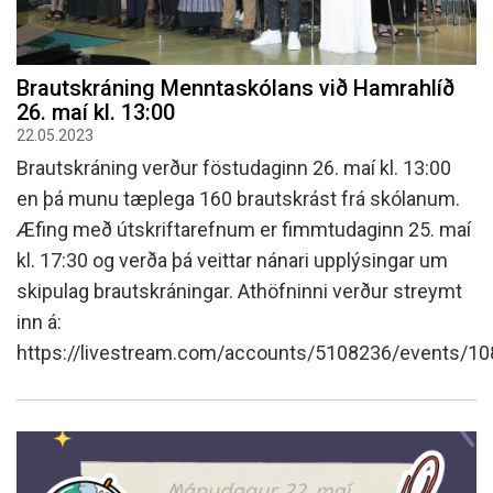
Brautskráning Menntaskólans við Hamrahlíð
26. maí kl. 13:00
22.05.2023
Brautskráning verður föstudaginn 26. maí kl. 13:00
en þá munu tæplega 160 brautskrást frá skólanum.
Æfing með útskriftarefnum er fimmtudaginn 25. maí
kl. 17:30 og verða þá veittar nánari upplýsingar um
skipulag brautskráningar. Athöfninni verður streymt
inn á:
https://livestream.com/accounts/5108236/events/1