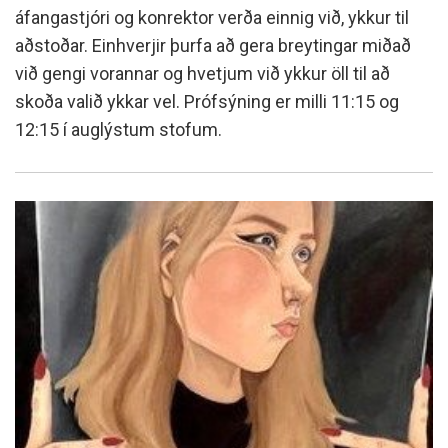
áfangastjóri og konrektor verða einnig við, ykkur til
aðstoðar. Einhverjir þurfa að gera breytingar miðað
við gengi vorannar og hvetjum við ykkur öll til að
skoða valið ykkar vel. Prófsýning er milli 11:15 og
12:15 í auglýstum stofum.