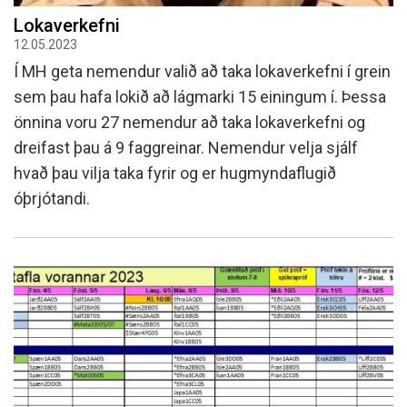
Lokaverkefni
12.05.2023
Í MH geta nemendur valið að taka lokaverkefni í grein
sem þau hafa lokið að lágmarki 15 einingum í. Þessa
önnina voru 27 nemendur að taka lokaverkefni og
dreifast þau á 9 faggreinar. Nemendur velja sjálf
hvað þau vilja taka fyrir og er hugmyndaflugið
óþrjótandi.