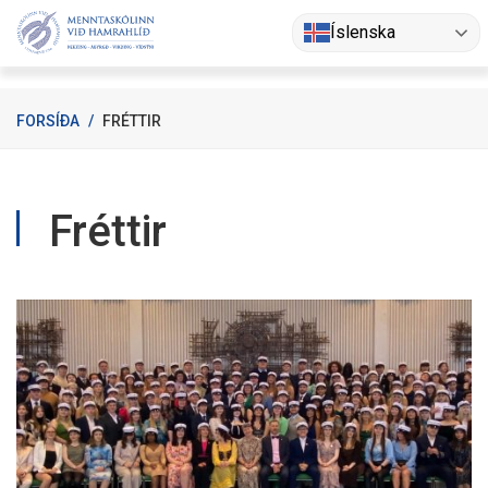
Fara
Íslenska
í
efni
FORSÍÐA
/
FRÉTTIR
Fréttir