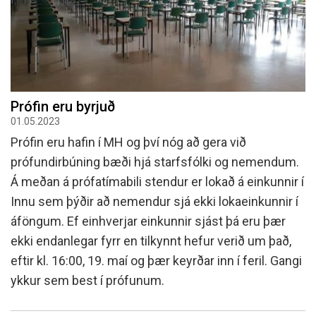
Prófin eru byrjuð
01.05.2023
Prófin eru hafin í MH og því nóg að gera við
prófundirbúning bæði hjá starfsfólki og nemendum.
Á meðan á prófatímabili stendur er lokað á einkunnir í
Innu sem þýðir að nemendur sjá ekki lokaeinkunnir í
áföngum. Ef einhverjar einkunnir sjást þá eru þær
ekki endanlegar fyrr en tilkynnt hefur verið um það,
eftir kl. 16:00, 19. maí og þær keyrðar inn í feril. Gangi
ykkur sem best í prófunum.