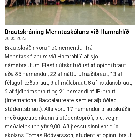
Brautskráning Menntaskólans við Hamrahlíð
26.05.2023
Brautskráðir voru 155 nemendur frá
Menntaskólanum við Hamrahlíð af sjö
námsbrautum. Flestir útskrifuðust af opinni braut
eða 85 nemendur, 22 af náttúrufræðibraut, 13 af
félagsfræðabraut, 3 af málabraut, 8 af listdansbraut,
2 af fjölnámsbraut og 21 nemandi af IB-braut
(International Baccalaureate sem er alþjóðleg
stúdentsbraut). Alls voru 17 nemendur brautskráðir
með ágætiseinkunn á stúdentsprófi, þ.e. vegin
meðaleinkunn yfir 9,00. Að þessu sinni var dúx
skólans Tómas Böðvarsson, stúdent af opinni braut,