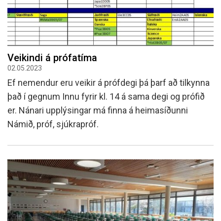
Veikindi á prófatíma
02.05.2023
Ef nemendur eru veikir á prófdegi þá þarf að tilkynna
það í gegnum Innu fyrir kl. 14 á sama degi og prófið
er. Nánari upplýsingar má finna á heimasíðunni
Námið, próf, sjúkrapróf.