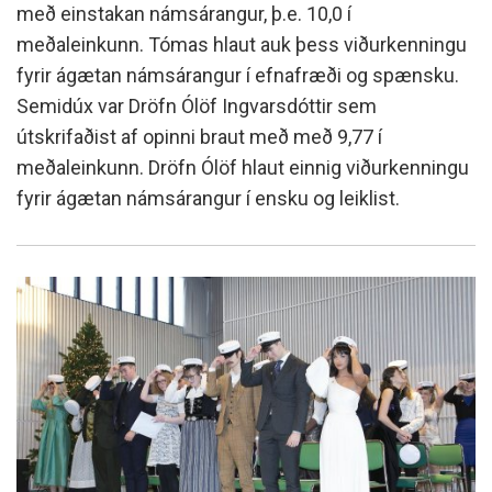
með einstakan námsárangur, þ.e. 10,0 í
meðaleinkunn. Tómas hlaut auk þess viðurkenningu
fyrir ágætan námsárangur í efnafræði og spænsku.
Semidúx var Dröfn Ólöf Ingvarsdóttir sem
útskrifaðist af opinni braut með með 9,77 í
meðaleinkunn. Dröfn Ólöf hlaut einnig viðurkenningu
fyrir ágætan námsárangur í ensku og leiklist.