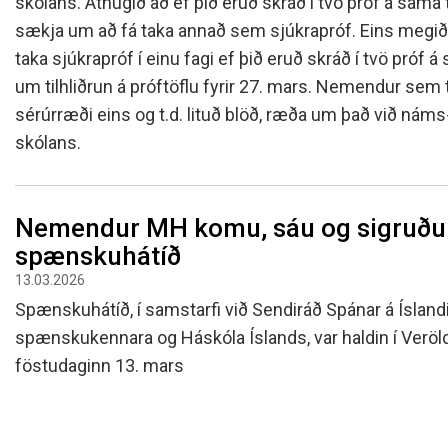
skólans. Athugið að ef þið eruð skráð í tvö próf á sama 
sækja um að fá taka annað sem sjúkrapróf. Eins megi
taka sjúkrapróf í einu fagi ef þið eruð skráð í tvö próf 
um tilhliðrun á próftöflu fyrir 27. mars. Nemendur sem t
sérúrræði eins og t.d. lituð blöð, ræða um það við náms
skólans.
Nemendur MH komu, sáu og sigruðu
spænskuhátíð
13.03.2026
Spænskuhátíð, í samstarfi við Sendiráð Spánar á Íslandi
spænskukennara og Háskóla Íslands, var haldin í Veröld
föstudaginn 13. mars