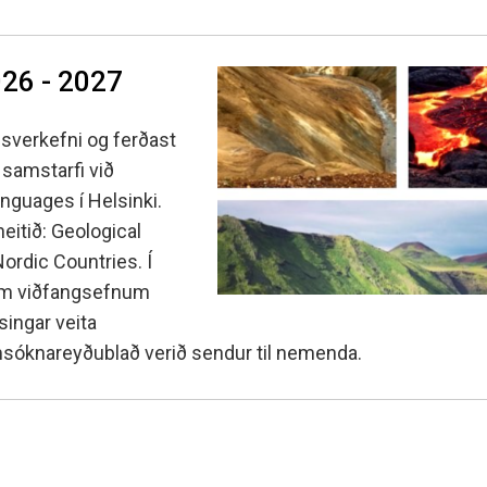
026 - 2027
fsverkefni og ferðast
 samstarfi við
guages í Helsinki.
eitið: Geological
ordic Countries. Í
dum viðfangsefnum
ingar veita
msóknareyðublað verið sendur til nemenda.