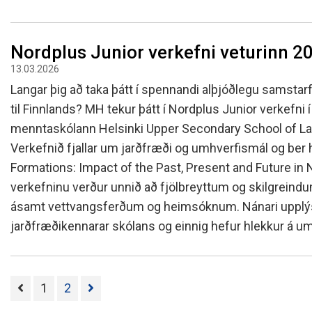
Nordplus Junior verkefni veturinn 2
13.03.2026
Langar þig að taka þátt í spennandi alþjóðlegu samstar
til Finnlands? MH tekur þátt í Nordplus Junior verkefni í
menntaskólann Helsinki Upper Secondary School of Lan
Verkefnið fjallar um jarðfræði og umhverfismál og ber h
Formations: Impact of the Past, Present and Future in N
verkefninu verður unnið að fjölbreyttum og skilgrein
ásamt vettvangsferðum og heimsóknum. Nánari upplýs
jarðfræðikennarar skólans og einnig hefur hlekkur á u
1
2