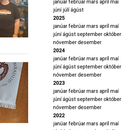
janúar
febrúar
mars
apríl
maí
amtök MH
Leiðbeiningar varðandi próf
júní
júlí
ágúst
i S.
Stöðumat í tungumálum
2025
Beiðni um aðgang að prófum
janúar
febrúar
mars
apríl
maí
Upplýsingar um lokapróf á Duggu
júní
ágúst
september
október
nóvember
desember
2024
janúar
febrúar
mars
apríl
maí
júní
ágúst
september
október
nóvember
desember
2023
janúar
febrúar
mars
apríl
maí
júní
ágúst
september
október
nóvember
desember
2022
janúar
febrúar
mars
apríl
maí