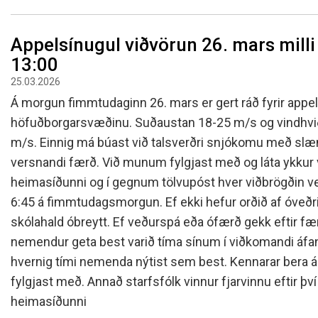
Appelsínugul viðvörun 26. mars milli 
13:00
25.03.2026
Á morgun fimmtudaginn 26. mars er gert ráð fyrir appel
höfuðborgarsvæðinu. Suðaustan 18-25 m/s og vindhvið
m/s. Einnig má búast við talsverðri snjókomu með sl
versnandi færð. Við munum fylgjast með og láta ykkur 
heimasíðunni og í gegnum tölvupóst hver viðbrögðin ver
6:45 á fimmtudagsmorgun. Ef ekki hefur orðið af óveðr
skólahald óbreytt. Ef veðurspá eða ófærð gekk eftir fær
nemendur geta best varið tíma sínum í viðkomandi áfang
hvernig tími nemenda nýtist sem best. Kennarar bera áb
fylgjast með. Annað starfsfólk vinnur fjarvinnu eftir þ
heimasíðunni