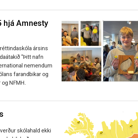
5 hjá Amnesty
éttindaskóla ársins
aátakið "Þitt nafn
International nemendum
ólans farandbikar og
ur og NFMH.
s
 verður skólahald ekki