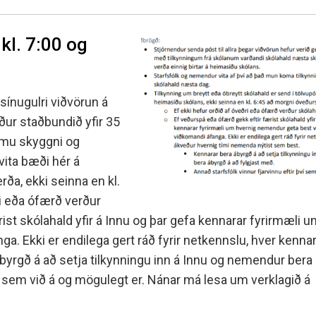
kl. 7:00 og
sínugulri viðvörun á
ur staðbundið yfir 35
æmu skyggni og
vita bæði hér á
ða, ekki seinna en kl.
i eða ófærð verður
ist skólahald yfir á Innu og þar gefa kennarar fyrirmæli 
a. Ekki er endilega gert ráð fyrir netkennslu, hver kenna
yrgð á að setja tilkynningu inn á Innu og nemendur bera
ví sem við á og mögulegt er. Nánar má lesa um verklagið á