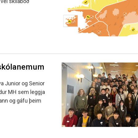
 vel skilaboð
sskólanemum
a Junior og Senior
dur MH sem leggja
lann og gáfu þeim