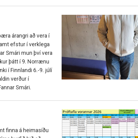
ra árangri að vera í
ramt efstur í verklega
nar Smári mun því vera
kur þátt í 9. Norrænu
 í Finnlandi 6.-9. júlí
din verður í
 Fannar Smári.
mt finna á heimasíðu