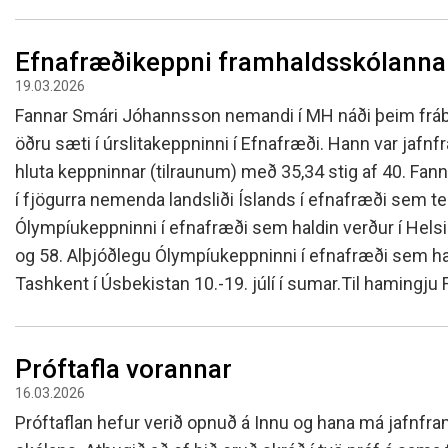
Efnafræðikeppni framhaldsskólanna
19.03.2026
Fannar Smári Jóhannsson nemandi í MH náði þeim frábæ
öðru sæti í úrslitakeppninni í Efnafræði. Hann var jafnf
hluta keppninnar (tilraunum) með 35,34 stig af 40. Fan
í fjögurra nemenda landsliði Íslands í efnafræði sem te
Ólympíukeppninni í efnafræði sem haldin verður í Helsinki
og 58. Alþjóðlegu Ólympíukeppninni í efnafræði sem hal
Tashkent í Úsbekistan 10.-19. júlí í sumar.Til hamingju
Próftafla vorannar
16.03.2026
Próftaflan hefur verið opnuð á Innu og hana má jafnfra