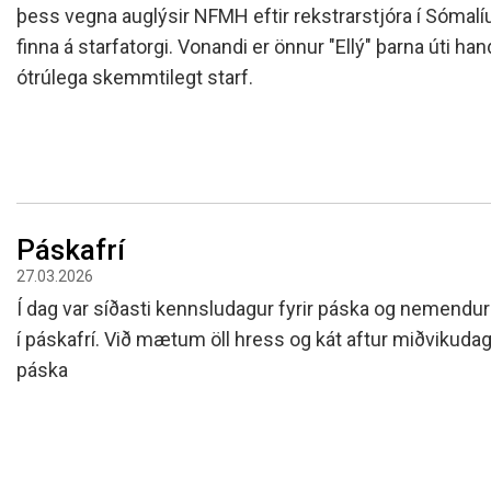
Skólanámskrá
Norska o
Students
þess vegna auglýsir NFMH eftir rekstrarstjóra í Sómal
finna á starfatorgi. Vonandi er önnur "Ellý" þarna úti han
Stefnur og áætlanir
Bókalista
The EE P
Umsóknir
ótrúlega skemmtilegt starf.
Jafnlaunakerfi
Afreksíþr
Umhverfismál
Umsókn u
Samstarfsverkefni innanlands
Inntökusk
Þróunarverkefni og erlent
samstarf
Ársskýrslur og samningar
Páskafrí
Sjálfsmat
27.03.2026
Fundargerðir skólanefndar
Í dag var síðasti kennsludagur fyrir páska og nemendur 
Kynning á MH
í páskafrí. Við mætum öll hress og kát aftur miðvikudagi
páska