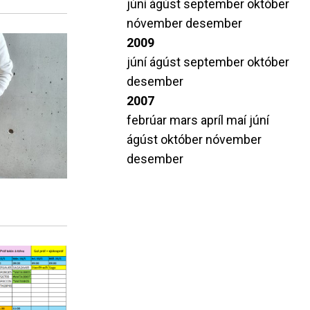
júní
ágúst
september
október
nóvember
desember
2009
júní
ágúst
september
október
desember
2007
febrúar
mars
apríl
maí
júní
ágúst
október
nóvember
desember