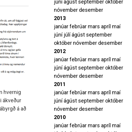
júní
ágúst
september
október
nóvember
desember
2013
janúar
febrúar
mars
apríl
maí
júní
júlí
ágúst
september
október
nóvember
desember
2012
janúar
febrúar
mars
apríl
maí
júní
ágúst
september
október
nóvember
desember
2011
um hvernig
janúar
febrúar
mars
apríl
maí
ri ákveður
júní
ágúst
september
október
 ábyrgð á að
nóvember
desember
2010
janúar
febrúar
mars
apríl
maí