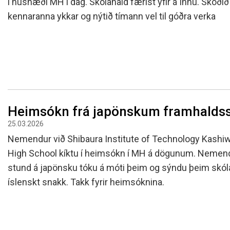
í húsnæði MH í dag. Skólahald færist yfir á Innu. Skoðið
kennaranna ykkar og nýtið tímann vel til góðra verka
Heimsókn frá japönskum framhald
25.03.2026
Nemendur við Shibaura Institute of Technology Kashiw
High School kíktu í heimsókn í MH á dögunum. Nemen
stund á japönsku tóku á móti þeim og sýndu þeim skó
íslenskt snakk. Takk fyrir heimsóknina.