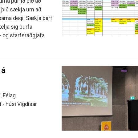
tíma þurfið þið að
ð þið sækja um að
á sama degi. Sækja þarf
elja sig þurfa
- og starfsráðgjafa
 á
, Félag
 - húsi Vigdísar