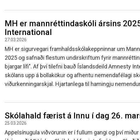
MH er mannréttindaskóli ársins 202
International
27.03.2026
MH er sigurvegari framhaldsskólakeppninnar um Mannr
2025 og safnaði flestum undirskriftum fyrir mannréttind
bjargar lífi". Af því tilefni bauð Íslandsdeild Amnesty 
skólans upp á bollakökur og afhentu nemendafélagi sk
viðurkenningarskjal. Hjartanlega til hamingju nemend
Skólahald færist á Innu í dag 26. mar
25.03.2026
Appelsínugula viðvörunin er í fullum gangi og því miður