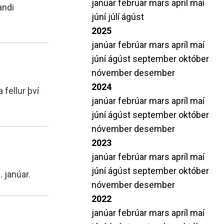
janúar
febrúar
mars
apríl
maí
amtök MH
Leiðbeiningar varðandi próf
andi
júní
júlí
ágúst
i S.
Stöðumat í tungumálum
2025
Beiðni um aðgang að prófum
janúar
febrúar
mars
apríl
maí
Upplýsingar um lokapróf á Duggu
júní
ágúst
september
október
nóvember
desember
2024
 fellur því
janúar
febrúar
mars
apríl
maí
júní
ágúst
september
október
nóvember
desember
2023
janúar
febrúar
mars
apríl
maí
júní
ágúst
september
október
. janúar.
nóvember
desember
2022
janúar
febrúar
mars
apríl
maí