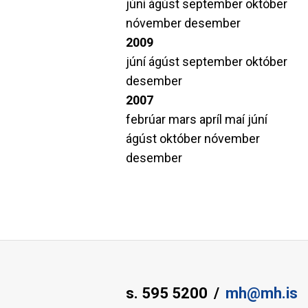
júní
ágúst
september
október
nóvember
desember
2009
júní
ágúst
september
október
desember
2007
febrúar
mars
apríl
maí
júní
ágúst
október
nóvember
desember
s. 595 5200
mh@mh.is