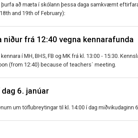
Fall í áfanga og fall á önn
g sænska
 counselling
Nemenda- og hollvinas
ur þurfa að mæta í skólann þessa daga samkvæmt eftirfar
Úrsögn úr áfanga
18th and 19th of February):
r
rocess at MH
Minningarsjóður um Sverr
 og inntökuskilyrði
Einarsson
IB-nemar
óttaval
Beneventumsjóður
Einingar fyrir félagsstörf
m skólavist
la niður frá 12:40 vegna kennarafunda
ilyrði og úrvinnsla
kennara í MH, BHS, FB og MK frá kl. 13:00 - 15:30. Kennsla
rnoon (from 12:40) because of teachers´ meeting.
í dag 6. janúar
um um töflubreytingar til kl. 14:00 í dag miðvikudaginn 6