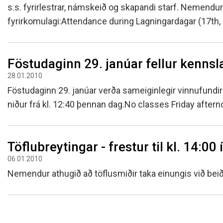
Skólanámskrá
Norska o
Students
s.s. fyrirlestrar, námskeið og skapandi starf. Nemend
fyrirkomulagi:Attendance during Lagningardagar (17th, 
Stefnur og áætlanir
Bókalista
The EE P
Umsóknir
Jafnlaunakerfi
Afreksíþr
Umhverfismál
Umsókn u
Föstudaginn 29. janúar fellur kenns
Samstarfsverkefni innanlands
Inntökusk
28.01.2010
Þróunarverkefni og erlent
Föstudaginn 29. janúar verða sameiginlegir vinnufundir 
samstarf
niður frá kl. 12:40 þennan dag.No classes Friday afte
Ársskýrslur og samningar
Sjálfsmat
Fundargerðir skólanefndar
Töflubreytingar - frestur til kl. 14:00 
Kynning á MH
06.01.2010
Nemendur athugið að töflusmiðir taka einungis við beiðn