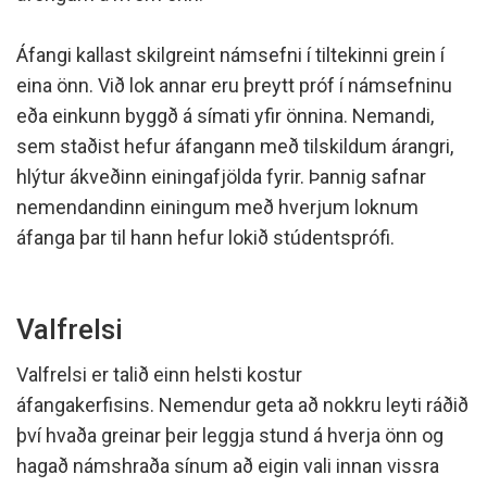
Áfangi kallast skilgreint námsefni í tiltekinni grein í
eina önn. Við lok annar eru þreytt próf í námsefninu
eða einkunn byggð á símati yfir önnina. Nemandi,
sem staðist hefur áfangann með tilskildum árangri,
hlýtur ákveðinn einingafjölda fyrir. Þannig safnar
nemendandinn einingum með hverjum loknum
áfanga þar til hann hefur lokið stúdentsprófi.
Valfrelsi
Valfrelsi er talið einn helsti kostur
áfangakerfisins. Nemendur geta að nokkru leyti ráðið
því hvaða greinar þeir leggja stund á hverja önn og
hagað námshraða sínum að eigin vali innan vissra