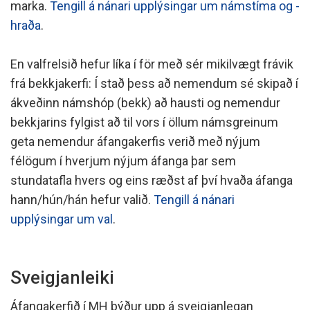
marka.
Tengill á nánari upplýsingar um námstíma og -
hraða
.
En valfrelsið hefur líka í för með sér mikilvægt frávik
frá bekkjakerfi: Í stað þess að nemendum sé skipað í
ákveðinn námshóp (bekk) að hausti og nemendur
bekkjarins fylgist að til vors í öllum námsgreinum
geta nemendur áfangakerfis verið með nýjum
félögum í hverjum nýjum áfanga þar sem
stundatafla hvers og eins ræðst af því hvaða áfanga
hann/hún/hán hefur valið.
Tengill á nánari
upplýsingar um val
.
Sveigjanleiki
Áfangakerfið í MH býður upp á sveigjanlegan