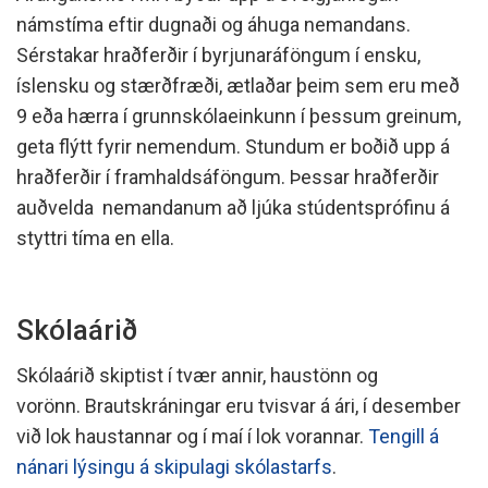
námstíma eftir dugnaði og áhuga nemandans.
Sérstakar hraðferðir í byrjunaráföngum í ensku,
íslensku og stærðfræði, ætlaðar þeim sem eru með
9 eða hærra í grunnskólaeinkunn í þessum greinum,
geta flýtt fyrir nemendum. Stundum er boðið upp á
hraðferðir í framhaldsáföngum. Þessar hraðferðir
auðvelda nemandanum að ljúka stúdentsprófinu á
styttri tíma en ella.
Skólaárið
Skólaárið skiptist í tvær annir, haustönn og
vorönn. Brautskráningar eru tvisvar á ári, í desember
við lok haustannar og í maí í lok vorannar.
Tengill á
nánari lýsingu á skipulagi skólastarfs
.