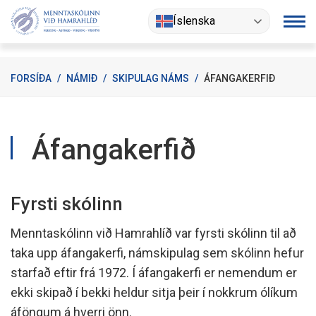
Fara
Íslenska
í
efni
FORSÍÐA
/
NÁMIÐ
/
SKIPULAG NÁMS
/
ÁFANGAKERFIÐ
Áfangakerfið
Fyrsti skólinn
Menntaskólinn við Hamrahlíð var fyrsti skólinn til að
taka upp áfangakerfi, námskipulag sem skólinn hefur
starfað eftir frá 1972. Í áfangakerfi er nemendum er
ekki skipað í bekki heldur sitja þeir í nokkrum ólíkum
áföngum á hverri önn.