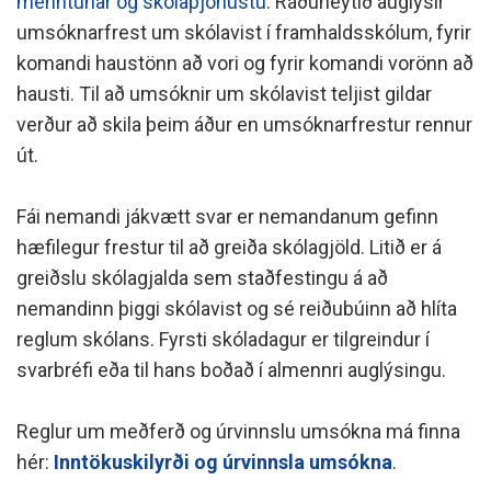
menntunar og skólaþjónustu
. Ráðuneytið auglýsir
umsóknarfrest um skólavist í framhaldsskólum, fyrir
komandi haustönn að vori og fyrir komandi vorönn að
hausti. Til að umsóknir um skólavist teljist gildar
verður að skila þeim áður en umsóknarfrestur rennur
út.
Fái nemandi jákvætt svar er nemandanum gefinn
hæfilegur frestur til að greiða skólagjöld. Litið er á
greiðslu skólagjalda sem staðfestingu á að
nemandinn þiggi skólavist og sé reiðubúinn að hlíta
reglum skólans. Fyrsti skóladagur er tilgreindur í
svarbréfi eða til hans boðað í almennri auglýsingu.
Reglur um meðferð og úrvinnslu umsókna má finna
hér:
Inntökuskilyrði og úrvinnsla umsókna
.