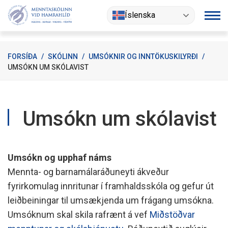
Fara
Íslenska
í
efni
FORSÍÐA
/
SKÓLINN
/
UMSÓKNIR OG INNTÖKUSKILYRÐI
/
UMSÓKN UM SKÓLAVIST
Umsókn um skólavist
Umsókn og upphaf náms
Mennta- og barnamálaráðuneyti ákveður
fyrirkomulag innritunar í framhaldsskóla og gefur út
leiðbeiningar til umsækjenda um frágang umsókna.
Umsóknum skal skila rafrænt á vef
Miðstöðvar