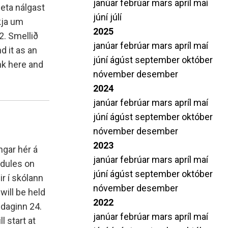
janúar
febrúar
mars
apríl
maí
amtök MH
Leiðbeiningar varðandi próf
eta nálgast
júní
júlí
kja um
i S.
Stöðumat í tungumálum
2025
2. Smellið
Beiðni um aðgang að prófum
janúar
febrúar
mars
apríl
maí
d it as an
Upplýsingar um lokapróf á Duggu
júní
ágúst
september
október
nk here and
nóvember
desember
2024
janúar
febrúar
mars
apríl
maí
júní
ágúst
september
október
nóvember
desember
2023
ngar hér á
janúar
febrúar
mars
apríl
maí
edules on
júní
ágúst
september
október
r í skólann
nóvember
desember
ill be held
2022
daginn 24.
janúar
febrúar
mars
apríl
maí
 start at