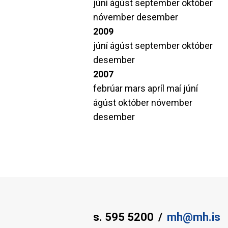
júní
ágúst
september
október
nóvember
desember
2009
júní
ágúst
september
október
desember
2007
febrúar
mars
apríl
maí
júní
ágúst
október
nóvember
desember
s. 595 5200
mh@mh.is