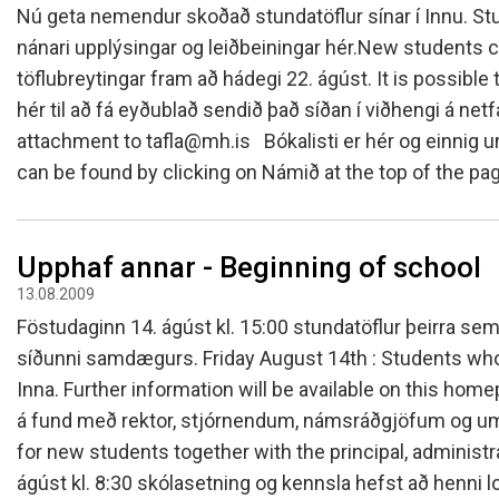
Skólanámskrá
Norska o
Students
Nú geta nemendur skoðað stundatöflur sínar í Innu. St
nánari upplýsingar og leiðbeiningar hér.New students 
Stefnur og áætlanir
Bókalista
The EE P
Umsóknir
töflubreytingar fram að hádegi 22. ágúst. It is possible
Jafnlaunakerfi
Afreksíþr
hér til að fá eyðublað sendið það síðan í viðhengi á netfa
Umhverfismál
Umsókn u
attachment to tafla@mh.is Bókalisti er hér og einnig un
Samstarfsverkefni innanlands
Inntökusk
can be found by clicking on Námið at the top of the pa
Þróunarverkefni og erlent
samstarf
Ársskýrslur og samningar
Upphaf annar - Beginning of school
Sjálfsmat
13.08.2009
Fundargerðir skólanefndar
Föstudaginn 14. ágúst kl. 15:00 stundatöflur þeirra sem 
Kynning á MH
síðunni samdægurs. Friday August 14th : Students who h
Inna. Further information will be available on this home
á fund með rektor, stjórnendum, námsráðgjöfum og ums
for new students together with the principal, admini
ágúst kl. 8:30 skólasetning og kennsla hefst að henni 