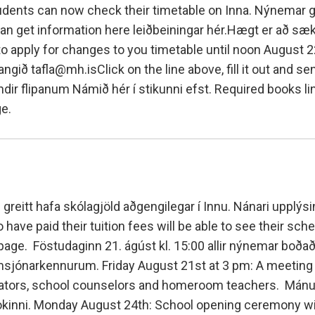
Fall í áfanga og fall á önn
g sænska
 counselling
Nemenda- og hollvinas
udents can now check their timetable on Inna. Nýnemar g
Úrsögn úr áfanga
can get information here leiðbeiningar hér.Hægt er að sæ
r
rocess at MH
Minningarsjóður um Sverr
 og inntökuskilyrði
 to apply for changes to you timetable until noon August 2
Einarsson
IB-nemar
óttaval
ngið tafla@mh.isClick on the line above, fill it out and sen
Beneventumsjóður
Einingar fyrir félagsstörf
m skólavist
dir flipanum Námið hér í stikunni efst. Required books li
ilyrði og úrvinnsla
ge.
greitt hafa skólagjöld aðgengilegar í Innu. Nánari upplýsi
ave paid their tuition fees will be able to see their sch
page. Föstudaginn 21. ágúst kl. 15:00 allir nýnemar boðaði
jónarkennurum. Friday August 21st at 3 pm: A meeting w
strators, school counselors and homeroom teachers. Mánu
lokinni. Monday August 24th: School opening ceremony will