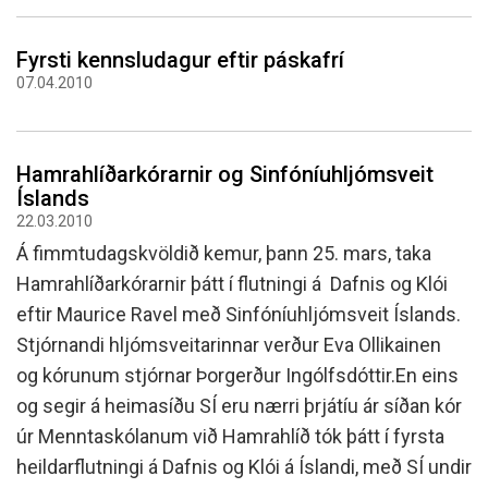
Fyrsti kennsludagur eftir páskafrí
07.04.2010
Hamrahlíðarkórarnir og Sinfóníuhljómsveit
Íslands
22.03.2010
Á fimmtudagskvöldið kemur, þann 25. mars, taka
Hamrahlíðarkórarnir þátt í flutningi á Dafnis og Klói
eftir Maurice Ravel með Sinfóníuhljómsveit Íslands.
Stjórnandi hljómsveitarinnar verður Eva Ollikainen
og kórunum stjórnar Þorgerður Ingólfsdóttir.En eins
og segir á heimasíðu SÍ eru nærri þrjátíu ár síðan kór
úr Menntaskólanum við Hamrahlíð tók þátt í fyrsta
heildarflutningi á Dafnis og Klói á Íslandi, með SÍ undir