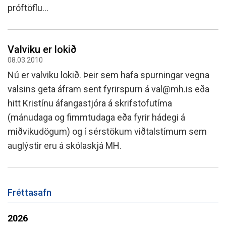
próftöflu...
Valviku er lokið
08.03.2010
Nú er valviku lokið. Þeir sem hafa spurningar vegna
valsins geta áfram sent fyrirspurn á val@mh.is eða
hitt Kristínu áfangastjóra á skrifstofutíma
(mánudaga og fimmtudaga eða fyrir hádegi á
miðvikudögum) og í sérstökum viðtalstímum sem
auglýstir eru á skólaskjá MH.
Fréttasafn
2026