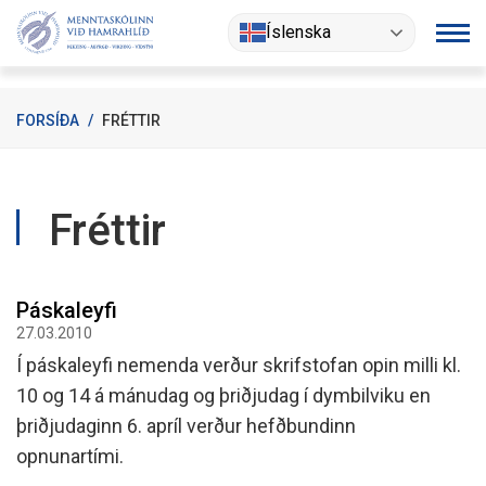
Fara
Íslenska
í
efni
FORSÍÐA
/
FRÉTTIR
Fréttir
Páskaleyfi
27.03.2010
Í páskaleyfi nemenda verður skrifstofan opin milli kl.
10 og 14 á mánudag og þriðjudag í dymbilviku en
þriðjudaginn 6. apríl verður hefðbundinn
opnunartími.