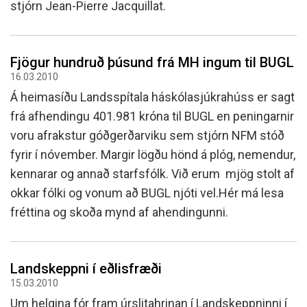
stjórn Jean-Pierre Jacquillat.
Fjögur hundruð þúsund frá MH ingum til BUGL
16.03.2010
Á heimasíðu Landsspítala háskólasjúkrahúss er sagt
frá afhendingu 401.981 króna til BUGL en peningarnir
voru afrakstur góðgerðarviku sem stjórn NFM stóð
fyrir í nóvember. Margir lögðu hönd á plóg, nemendur,
kennarar og annað starfsfólk. Við erum mjög stolt af
okkar fólki og vonum að BUGL njóti vel.Hér má lesa
fréttina og skoða mynd af ahendingunni.
Landskeppni í eðlisfræði
15.03.2010
Um helgina fór fram úrslitahrinan í Landskeppninni í