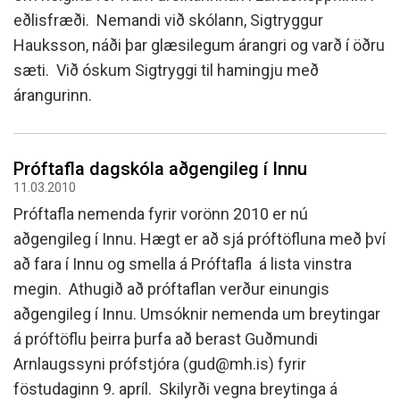
eðlisfræði. Nemandi við skólann, Sigtryggur
Hauksson, náði þar glæsilegum árangri og varð í öðru
sæti. Við óskum Sigtryggi til hamingju með
árangurinn.
Próftafla dagskóla aðgengileg í Innu
11.03.2010
Próftafla nemenda fyrir vorönn 2010 er nú
aðgengileg í Innu. Hægt er að sjá próftöfluna með því
að fara í Innu og smella á Próftafla á lista vinstra
megin. Athugið að próftaflan verður einungis
aðgengileg í Innu. Umsóknir nemenda um breytingar
á próftöflu þeirra þurfa að berast Guðmundi
Arnlaugssyni prófstjóra (gud@mh.is) fyrir
föstudaginn 9. apríl. Skilyrði vegna breytinga á