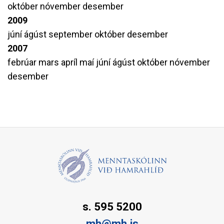
október
nóvember
desember
2009
júní
ágúst
september
október
desember
2007
febrúar
mars
apríl
maí
júní
ágúst
október
nóvember
desember
s. 595 5200
mh@mh.is