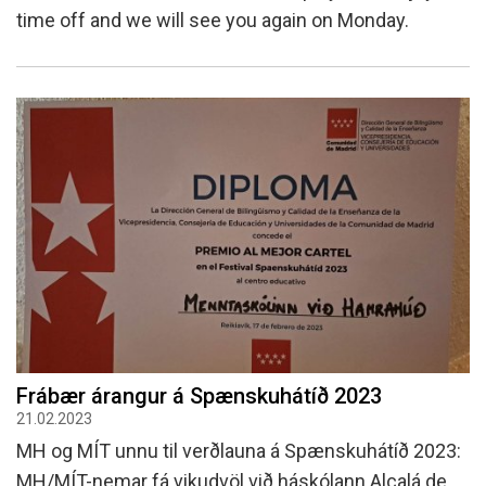
time off and we will see you again on Monday.
Frábær árangur á Spænskuhátíð 2023
21.02.2023
MH og MÍT unnu til verðlauna á Spænskuhátíð 2023:
MH/MÍT-nemar fá vikudvöl við háskólann Alcalá de