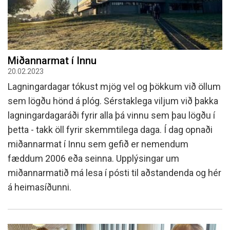
Miðannarmat í Innu
20.02.2023
Lagningardagar tókust mjög vel og þökkum við öllum
sem lögðu hönd á plóg. Sérstaklega viljum við þakka
lagningardagaráði fyrir alla þá vinnu sem þau lögðu í
þetta - takk öll fyrir skemmtilega daga. Í dag opnaði
miðannarmat í Innu sem gefið er nemendum
fæddum 2006 eða seinna. Upplýsingar um
miðannarmatið má lesa í pósti til aðstandenda og hér
á heimasíðunni.