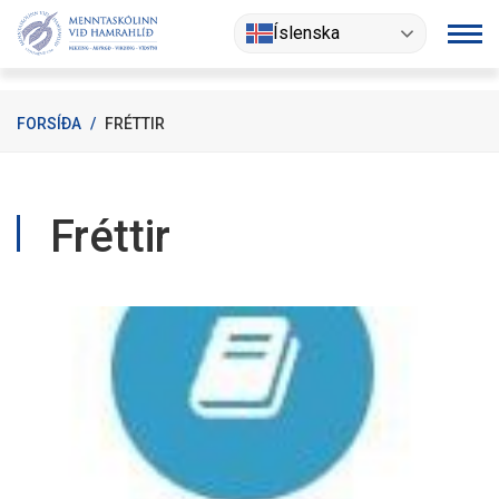
Fara
Íslenska
í
efni
FORSÍÐA
/
FRÉTTIR
Fréttir