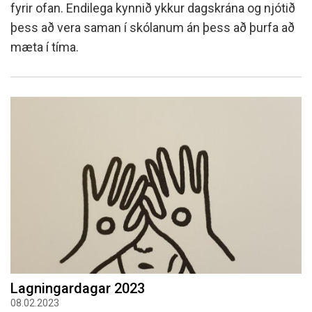
fyrir ofan. Endilega kynnið ykkur dagskrána og njótið
þess að vera saman í skólanum án þess að þurfa að
mæta í tíma.
Lagningardagar 2023
08.02.2023