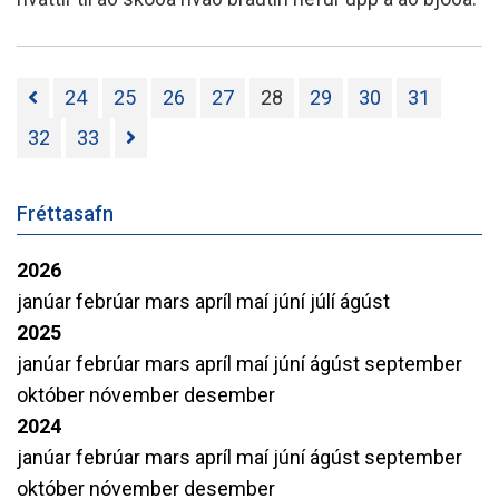
24
25
26
27
28
29
30
31
32
33
Fréttasafn
2026
janúar
febrúar
mars
apríl
maí
júní
júlí
ágúst
2025
janúar
febrúar
mars
apríl
maí
júní
ágúst
september
október
nóvember
desember
2024
janúar
febrúar
mars
apríl
maí
júní
ágúst
september
október
nóvember
desember