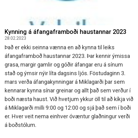
Kynning á áfangaframboði haustannar 2023
28.02.2023
Það er ekki seinna vænna en að kynna til leiks
áfangaframboð haustannar 2023. Þar kennir ýmissa
grasa, margir gamlir og góðir áfangar eru á sínum
stað og ýmsir nýir líta dagsins ljós. Föstudaginn 3.
mars verða áfangakynningar á Miklagarði þar sem
kennarar kynna sínar greinar og allt það sem verður í
boði næsta haust. Við hvetjum ykkur öll til að kíkja við
á Miklagarði milli 9:00 og 12:00 og sjá það sem í boði
er. Hver veit nema einhver óvæntur glaðningur verði
á boðstólum.