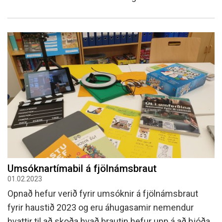
Umsóknartímabil á fjölnámsbraut
01.02.2023
Opnað hefur verið fyrir umsóknir á fjölnámsbraut
fyrir haustið 2023 og eru áhugasamir nemendur
hvattir til að skoða hvað brautin hefur upp á að bjóða.