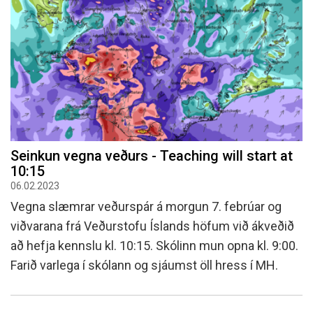
Seinkun vegna veðurs - Teaching will start at
10:15
06.02.2023
Vegna slæmrar veðurspár á morgun 7. febrúar og
viðvarana frá Veðurstofu Íslands höfum við ákveðið
að hefja kennslu kl. 10:15. Skólinn mun opna kl. 9:00.
Farið varlega í skólann og sjáumst öll hress í MH.