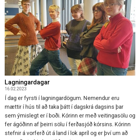
Lagningardagar
16.02.2023
Í dag er fyrsti í lagningardögum. Nemendur eru
mættir í hús til að taka þátt í dagskrá dagsins þar
sem ýmislegt er í boði. Kórinn er með veitingasölu og
fer ágóðinn af þeirri sölu í ferðasjóð kórsins. Kórinn
stefnir á vorferð út á land í lok apríl og er því um að