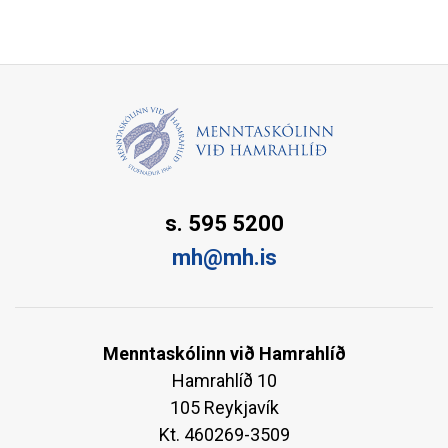
s. 595 5200
mh@mh.is
Menntaskólinn við Hamrahlíð
Hamrahlíð 10
105 Reykjavík
Kt. 460269-3509