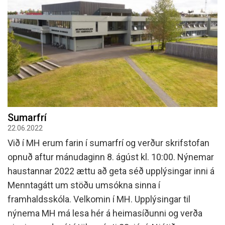
Sumarfrí
22.06.2022
Við í MH erum farin í sumarfrí og verður skrifstofan
opnuð aftur mánudaginn 8. ágúst kl. 10:00. Nýnemar
haustannar 2022 ættu að geta séð upplýsingar inni á
Menntagátt um stöðu umsókna sinna í
framhaldsskóla. Velkomin í MH. Upplýsingar til
nýnema MH má lesa hér á heimasíðunni og verða