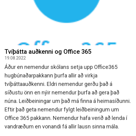
Tvíþátta auðkenni og Office 365
19.08.2022
Áður en nemendur skólans setja upp Office365
hugbúnaðarpakkann þurfa allir að virkja
tvíþáttaauðkenni. Eldri nemendur gerðu það á
síðustu önn en nýir nemendur þurfa að gera það
núna. Leiðbeiningar um það má finna á heimasíðunni.
Eftir það geta nemendur fylgt leiðbeiningum um
Office 365 pakkann. Nemendur hafa verið að lenda í
vandræðum en vonandi fá allir lausn sinna mála.