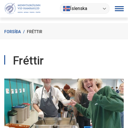
Fara
Íslenska
í
efni
FORSÍÐA
/
FRÉTTIR
Fréttir