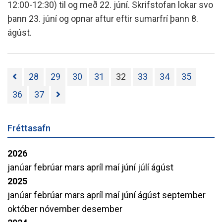
12:00-12:30) til og með 22. júní. Skrifstofan lokar svo
þann 23. júní og opnar aftur eftir sumarfrí þann 8.
ágúst.
28
29
30
31
32
33
34
35
36
37
Fréttasafn
2026
janúar
febrúar
mars
apríl
maí
júní
júlí
ágúst
2025
janúar
febrúar
mars
apríl
maí
júní
ágúst
september
október
nóvember
desember