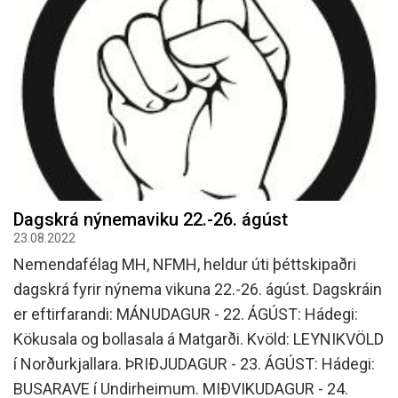
Dagskrá nýnemaviku 22.-26. ágúst
23.08.2022
Nemendafélag MH, NFMH, heldur úti þéttskipaðri
dagskrá fyrir nýnema vikuna 22.-26. ágúst. Dagskráin
er eftirfarandi: MÁNUDAGUR - 22. ÁGÚST: Hádegi:
Kökusala og bollasala á Matgarði. Kvöld: LEYNIKVÖLD
í Norðurkjallara. ÞRIÐJUDAGUR - 23. ÁGÚST: Hádegi:
BUSARAVE í Undirheimum. MIÐVIKUDAGUR - 24.