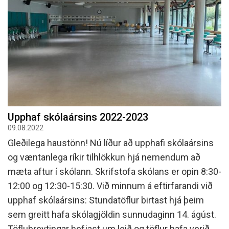
Upphaf skólaársins 2022-2023
09.08.2022
Gleðilega haustönn! Nú líður að upphafi skólaársins
og væntanlega ríkir tilhlökkun hjá nemendum að
mæta aftur í skólann. Skrifstofa skólans er opin 8:30-
12:00 og 12:30-15:30. Við minnum á eftirfarandi við
upphaf skólaársins: Stundatöflur birtast hjá þeim
sem greitt hafa skólagjöldin sunnudaginn 14. ágúst.
Töflubreytingar hefjast um leið og töflur hafa verið