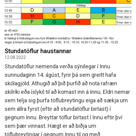
Stundatöflur haustannar
12.08.2022
Stundatöflur nemenda verða sýnilegar í Innu
sunnudaginn 14. ágúst, fyrir þá sem greitt hafa
skólagjöld. Athugið að þið þurfið að nota rafræn
skilríki eða íslykil til að komast inn á Innu. Eldri nemar
sem telja sig þurfa töflubreytingu eiga að sækja um
sem allra fyrst (eftir að stundatöflur birtast) í
gegnum Innu. Breyttar töflur birtast í Innu eftir því
sem þær vinnast. Hægt er að biðja um
töflubreytingar í gegnum Innu til og með