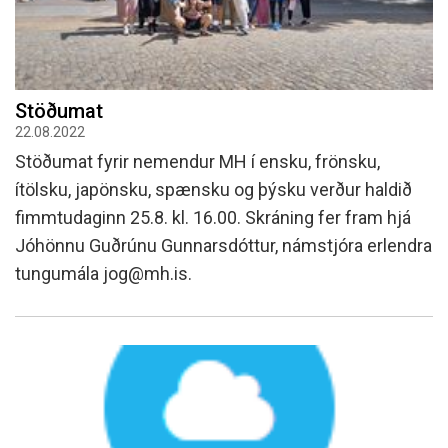
Stöðumat
22.08.2022
Stöðumat fyrir nemendur MH í ensku, frönsku,
ítölsku, japönsku, spænsku og þýsku verður haldið
fimmtudaginn 25.8. kl. 16.00. Skráning fer fram hjá
Jóhönnu Guðrúnu Gunnarsdóttur, námstjóra erlendra
tungumála jog@mh.is.