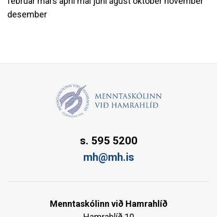
febrúar
mars
apríl
maí
júní
ágúst
október
nóvember
desember
s. 595 5200
mh@mh.is
Menntaskólinn við Hamrahlíð
Hamrahlíð 10