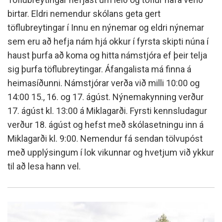
birtar. Eldri nemendur skólans geta gert
töflubreytingar í Innu en nýnemar og eldri nýnemar
sem eru að hefja nám hjá okkur í fyrsta skipti núna í
haust þurfa að koma og hitta námstjóra ef þeir telja
sig þurfa töflubreytingar. Áfangalista má finna á
heimasíðunni. Námstjórar verða við milli 10:00 og
14:00 15., 16. og 17. ágúst. Nýnemakynning verður
17. ágúst kl. 13:00 á Miklagarði. Fyrsti kennsludagur
verður 18. ágúst og hefst með skólasetningu inn á
Miklagarði kl. 9:00. Nemendur fá sendan tölvupóst
með upplýsingum í lok vikunnar og hvetjum við ykkur
til að lesa hann vel.