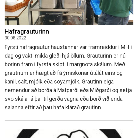
Hafragrauturinn
30.08.2022
Fyrsti hafragrautur haustannar var framreiddur í MH í
dag og vakti mikla gleði hjá öllum. Grauturinn er nú
borinn fram í fyrsta skipti í margnota skálum. Með
grautnum er hægt að fá ýmiskonar útálát eins og
kanil, salt, mjólk eða soyamjólk. Grautinn eiga
nemendur að borða á Matgarði eða Miðgarði og setja
svo skálar á þar til gerða vagna eða borð við enda
salanna eftir að þau hafa klárað grautinn.