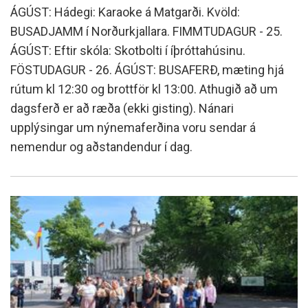
ÁGÚST: Hádegi: Karaoke á Matgarði. Kvöld:
BUSADJAMM í Norðurkjallara. FIMMTUDAGUR - 25.
ÁGÚST: Eftir skóla: Skotbolti í íþróttahúsinu.
FÖSTUDAGUR - 26. ÁGÚST: BUSAFERÐ, mæting hjá
rútum kl 12:30 og brottför kl 13:00. Athugið að um
dagsferð er að ræða (ekki gisting). Nánari
upplýsingar um nýnemaferðina voru sendar á
nemendur og aðstandendur í dag.