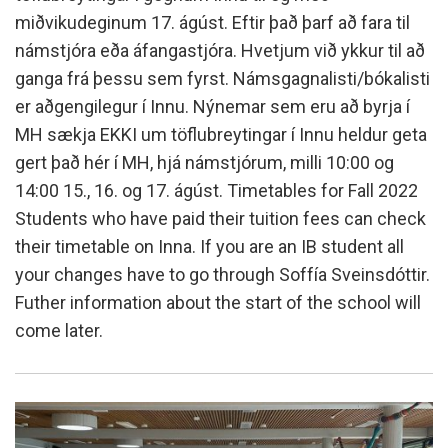
miðvikudeginum 17. ágúst. Eftir það þarf að fara til
námstjóra eða áfangastjóra. Hvetjum við ykkur til að
ganga frá þessu sem fyrst. Námsgagnalisti/bókalisti
er aðgengilegur í Innu. Nýnemar sem eru að byrja í
MH sækja EKKI um töflubreytingar í Innu heldur geta
gert það hér í MH, hjá námstjórum, milli 10:00 og
14:00 15., 16. og 17. ágúst. Timetables for Fall 2022
Students who have paid their tuition fees can check
their timetable on Inna. If you are an IB student all
your changes have to go through Soffía Sveinsdóttir.
Futher information about the start of the school will
come later.