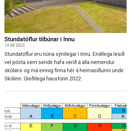
Stundatöflur tilbúnar í Innu
14.08.2022
Stundatöflur eru núna sýnilegar í Innu. Endilega lesið
vel pósta sem sendir hafa verið á alla nemendur
skólans og má einnig finna hér á heimasíðunni undir
Skólinn. Gleðilega haustönn 2022.