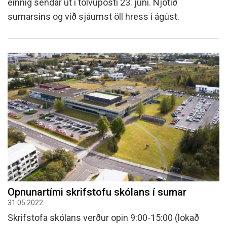
einnig sendar út í tölvupósti 23. júní. Njótið
sumarsins og við sjáumst öll hress í ágúst.
Opnunartími skrifstofu skólans í sumar
31.05.2022
Skrifstofa skólans verður opin 9:00-15:00 (lokað