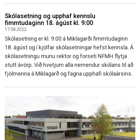
Skólasetning og upphaf kennslu
fimmtudaginn 18. ágúst kl. 9:00
17.08.2022
Skólasetning er kl. 9:00 á Miklagarði fimmtudaginn
18. ágúst og í kjölfar skólasetningar hefst kennsla. Á
skólasetningu munu rektor og forseti NFMH flytja
stutt ávörp. Við hvetjum alla nemendur skólans til að
fjölmenna á Miklagarð og fagna upphafi skólaársins.