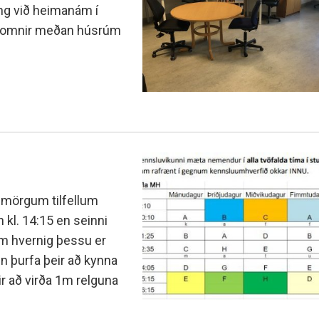
Fall í áfanga og fall á önn
g sænska
 counselling
Nemenda- og hollvinas
ing við heimanám í
Úrsögn úr áfanga
lkomnir meðan húsrúm
r
rocess at MH
Minningarsjóður um Sverr
 og inntökuskilyrði
Einarsson
IB-nemar
óttaval
Beneventumsjóður
Einingar fyrir félagsstörf
m skólavist
ilyrði og úrvinnsla
í mörgum tilfellum
 kl. 14:15 en seinni
m hvernig þessu er
n þurfa þeir að kynna
ir að virða 1m relguna