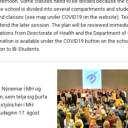
 afternoon. Some classes need to be divided because the
The school is divided into several compartments and stud
nd classes (see map under COVID19 on the website). Tea
end the later session. The plan will be reviewed immedia
ions from Directorate of Health and the Department of C
tion is available under the COVID19 button on the scho
on to IB-Students.
an. Nýnemar í MH og
 sem telja sig þurfa
mstjóra hér í MH
udaginn 17. ágúst