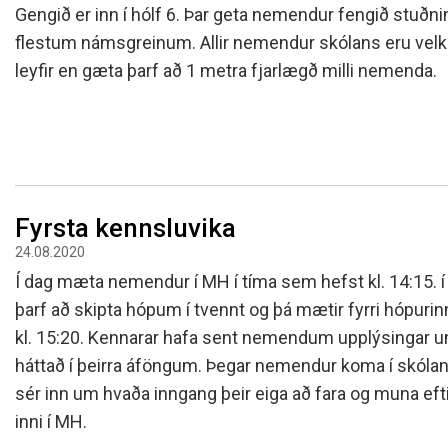
Skólanámskrá
Norska o
Students
Gengið er inn í hólf 6. Þar geta nemendur fengið stuðn
flestum námsgreinum. Allir nemendur skólans eru ve
Stefnur og áætlanir
Bókalista
The EE P
Umsóknir
leyfir en gæta þarf að 1 metra fjarlægð milli nemenda.
Jafnlaunakerfi
Afreksíþr
Umhverfismál
Umsókn u
Samstarfsverkefni innanlands
Inntökusk
Þróunarverkefni og erlent
samstarf
Ársskýrslur og samningar
Fyrsta kennsluvika
Sjálfsmat
24.08.2020
Fundargerðir skólanefndar
Í dag mæta nemendur í MH í tíma sem hefst kl. 14:15. 
Kynning á MH
þarf að skipta hópum í tvennt og þá mætir fyrri hópurinn
kl. 15:20. Kennarar hafa sent nemendum upplýsingar u
háttað í þeirra áföngum. Þegar nemendur koma í skólan
sér inn um hvaða inngang þeir eiga að fara og muna eft
inni í MH.