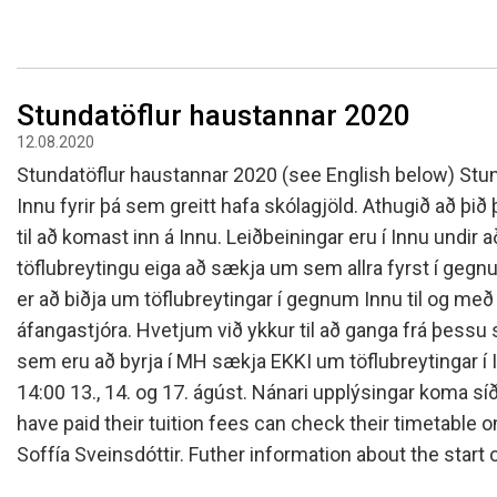
Stundatöflur haustannar 2020
12.08.2020
Stundatöflur haustannar 2020 (see English below) Stun
Innu fyrir þá sem greitt hafa skólagjöld. Athugið að þið þ
til að komast inn á Innu. Leiðbeiningar eru í Innu undir 
töflubreytingu eiga að sækja um sem allra fyrst í gegnum
er að biðja um töflubreytingar í gegnum Innu til og með
áfangastjóra. Hvetjum við ykkur til að ganga frá þessu
sem eru að byrja í MH sækja EKKI um töflubreytingar í I
14:00 13., 14. og 17. ágúst. Nánari upplýsingar koma s
have paid their tuition fees can check their timetable o
Soffía Sveinsdóttir. Futher information about the start o