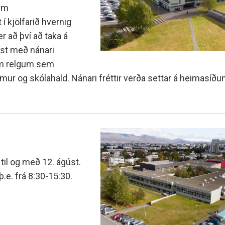
 um
 kjölfarið hvernig
r að því að taka á
st með nánari
im relgum sem
r og skólahald. Nánari fréttir verða settar á heimasíðun
til og með 12. ágúst.
.e. frá 8:30-15:30.