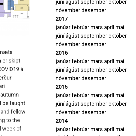
júní
ágúst
september
október
nóvember
desember
2017
janúar
febrúar
mars
apríl
maí
júní
ágúst
september
október
nóvember
desember
u mæta
2016
 er skipt
janúar
febrúar
mars
apríl
maí
 COVID19 á
júní
ágúst
september
október
erður
nóvember
desember
ri
2015
f autumn
janúar
febrúar
mars
apríl
maí
l be taught
júní
ágúst
september
október
 and fellow
nóvember
desember
ng to the
2014
d week of
janúar
febrúar
mars
apríl
maí