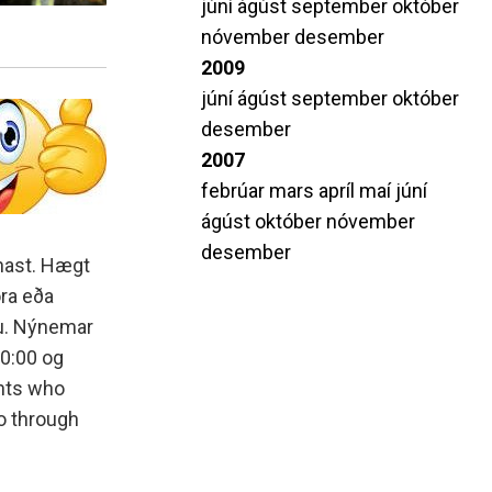
júní
ágúst
september
október
nóvember
desember
2009
júní
ágúst
september
október
desember
2007
febrúar
mars
apríl
maí
júní
ágúst
október
nóvember
desember
nnast. Hægt
óra eða
nu. Nýnemar
10:00 og
ents who
go through