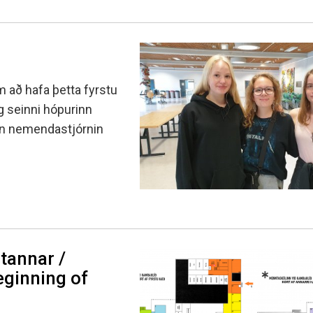
m að hafa þetta fyrstu
og seinni hópurinn
mun nemendastjórnin
tannar /
eginning of