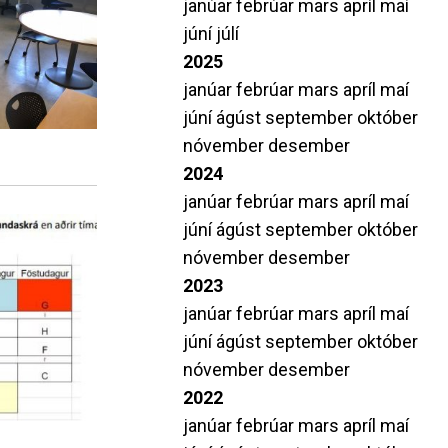
janúar
febrúar
mars
apríl
maí
amtök MH
Leiðbeiningar varðandi próf
júní
júlí
i S.
Stöðumat í tungumálum
2025
Beiðni um aðgang að prófum
janúar
febrúar
mars
apríl
maí
Upplýsingar um lokapróf á Duggu
júní
ágúst
september
október
nóvember
desember
2024
janúar
febrúar
mars
apríl
maí
júní
ágúst
september
október
nóvember
desember
2023
janúar
febrúar
mars
apríl
maí
júní
ágúst
september
október
nóvember
desember
2022
janúar
febrúar
mars
apríl
maí