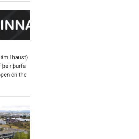
ám í haust)
 þeir þurfa
 open on the