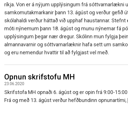
ríkja. Von er á nýjum upplýsingum frá sóttvarnarlækni
samkomutakmarkanir þann 13. ágúst og verður gefið út í
skólahaldi verður háttað við upphaf haustannar. Stefnt e
móti nýnemum þann 18. ágúst og munu nýnemar fá pó
upplýsingum þegar nær dregur. Skólinn mun fylgja þe
almannavarnir og sóttvarnarlæknir hafa sett um samkomu
og eru nemendur hvattir til að fylgjast vel með.
Opnun skrifstofu MH
23.06.2020
Skrifstofa MH opnaði 6. ágúst og er opin frá 9:00-15:00 
Frá og með 13. ágúst verður hefðbundinn opnunartími, þ