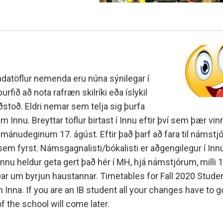
datöflur nemenda eru núna sýnilegar í
urfið að nota rafræn skilríki eða íslykil
aðstoð. Eldri nemar sem telja sig þurfa
 Innu. Breyttar töflur birtast í Innu eftir því sem þær vi
 mánudeginum 17. ágúst. Eftir það þarf að fara til námstj
 sem fyrst. Námsgagnalisti/bókalisti er aðgengilegur í In
nnu heldur geta gert það hér í MH, hjá námstjórum, milli 
íðar um byrjun haustannar. Timetables for Fall 2020 Stud
n Inna. If you are an IB student all your changes have to 
f the school will come later.