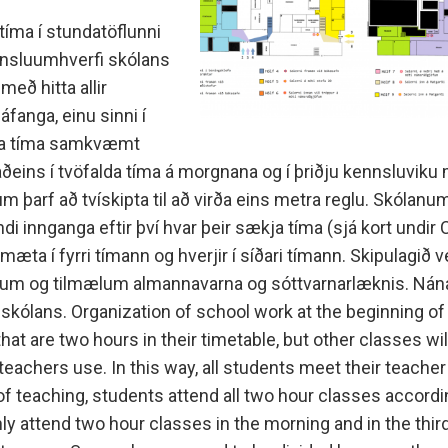
íma í stundatöflunni
ennsluumhverfi skólans
eð hitta allir
anga, einu sinni í
alda tíma samkvæmt
ðeins í tvöfalda tíma á morgnana og í þriðju kennsluvik
 þarf að tvískipta til að virða eins metra reglu. Skólanum
 innganga eftir því hvar þeir sækja tíma (sjá kort undir
ta í fyrri tímann og hverjir í síðari tímann. Skipulagið v
lum og tilmælum almannavarna og sóttvarnarlæknis. Nána
kólans. Organization of school work at the beginning o
at are two hours in their timetable, but other classes wil
achers use. In this way, all students meet their teacher
 of teaching, students attend all two hour classes accordi
ly attend two hour classes in the morning and in the thir