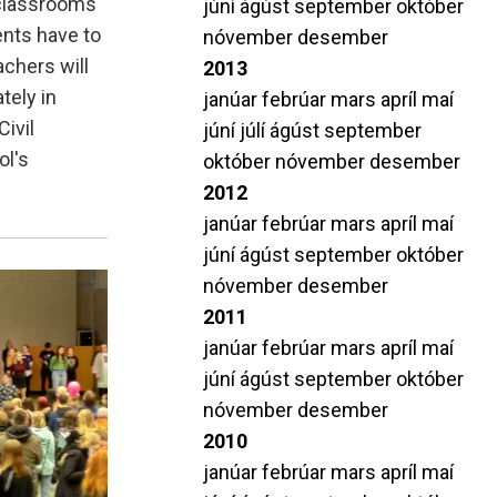
 classrooms
júní
ágúst
september
október
ents have to
nóvember
desember
chers will
2013
tely in
janúar
febrúar
mars
apríl
maí
ivil
júní
júlí
ágúst
september
ol's
október
nóvember
desember
2012
janúar
febrúar
mars
apríl
maí
júní
ágúst
september
október
nóvember
desember
2011
janúar
febrúar
mars
apríl
maí
júní
ágúst
september
október
nóvember
desember
2010
janúar
febrúar
mars
apríl
maí