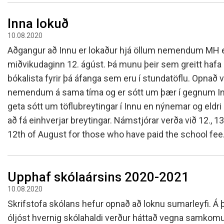
Inna lokuð
10.08.2020
Aðgangur að Innu er lokaður hjá öllum nemendum MH en 
miðvikudaginn 12. ágúst. Þá munu þeir sem greitt hafa 
bókalista fyrir þá áfanga sem eru í stundatöflu. Opnað ve
nemendum á sama tíma og er sótt um þær í gegnum Innu
geta sótt um töflubreytingar í Innu en nýnemar og eldr
að fá einhverjar breytingar. Námstjórar verða við 12., 13.
12th of August for those who have paid the school fee
Upphaf skólaársins 2020-2021
10.08.2020
Skrifstofa skólans hefur opnað að loknu sumarleyfi. Á 
óljóst hvernig skólahaldi verður háttað vegna samko