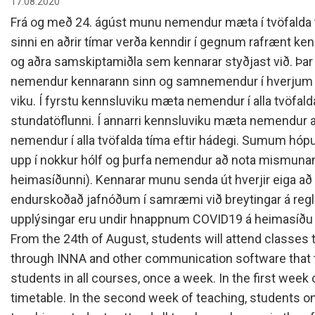
17.08.2020
Frá og með 24. ágúst munu nemendur mæta í tvöfalda t
sinni en aðrir tímar verða kenndir í gegnum rafrænt k
og aðra samskiptamiðla sem kennarar styðjast við. Þar m
nemendur kennarann sinn og samnemendur í hverjum áf
viku. Í fyrstu kennsluviku mæta nemendur í alla tvöf
stundatöflunni. Í annarri kennsluviku mæta nemendur a
nemendur í alla tvöfalda tíma eftir hádegi. Sumum hópum
upp í nokkur hólf og þurfa nemendur að nota mismunandi
heimasíðunni). Kennarar munu senda út hverjir eiga að mæ
endurskoðað jafnóðum í samræmi við breytingar á reg
upplýsingar eru undir hnappnum COVID19 á heimasíðu s
From the 24th of August, students will attend classes th
through INNA and other communication software that te
students in all courses, once a week. In the first week
timetable. In the second week of teaching, students on