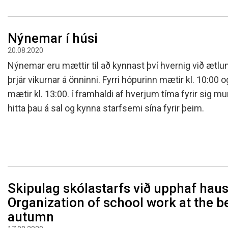
Nýnemar í húsi
20.08.2020
Nýnemar eru mættir til að kynnast því hvernig við ætlu
þrjár vikurnar á önninni. Fyrri hópurinn mætir kl. 10:00 
mætir kl. 13:00. í framhaldi af hverjum tíma fyrir sig 
hitta þau á sal og kynna starfsemi sína fyrir þeim.
Skipulag skólastarfs við upphaf haus
Organization of school work at the b
autumn