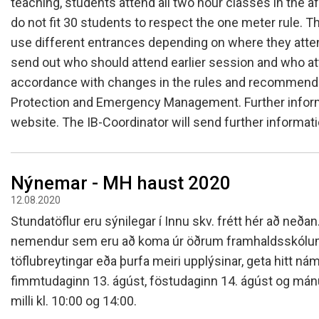
teaching, students attend all two hour classes in the
do not fit 30 students to respect the one meter rule. 
use different entrances depending on where they atte
send out who should attend earlier session and who att
accordance with changes in the rules and recommendat
Protection and Emergency Management. Further informa
website. The IB-Coordinator will send further informati
Nýnemar - MH haust 2020
12.08.2020
Stundatöflur eru sýnilegar í Innu skv. frétt hér að neð
nemendur sem eru að koma úr öðrum framhaldsskólum,
töflubreytingar eða þurfa meiri upplýsinar, geta hitt ná
fimmtudaginn 13. ágúst, föstudaginn 14. ágúst og mán
milli kl. 10:00 og 14:00.