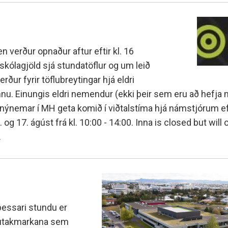
verður opnaður aftur eftir kl. 16
skólagjöld sjá stundatöflur og um leið
rður fyrir töflubreytingar hjá eldri
. Einungis eldri nemendur (ekki þeir sem eru að hefja n
i nýnemar í MH geta komið í viðtalstíma hjá námstjórum ef
 og 17. ágúst frá kl. 10:00 - 14:00. Inna is closed but will
.
þessari stundu er
mutakmarkana sem