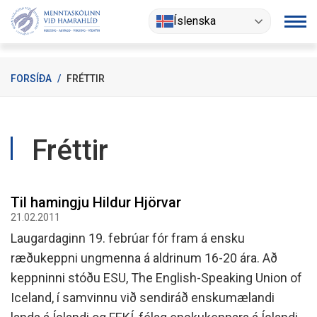
Fara
Íslenska
í
efni
FORSÍÐA
/
FRÉTTIR
Fréttir
Til hamingju Hildur Hjörvar
21.02.2011
Laugardaginn 19. febrúar fór fram á ensku
ræðukeppni ungmenna á aldrinum 16-20 ára. Að
keppninni stóðu ESU, The English-Speaking Union of
Iceland, í samvinnu við sendiráð enskumælandi