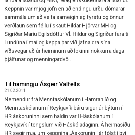
landa á Íslandi og FEKÍ, félag enskukennara á Íslandi.
Keppnin var mjög jöfn en að endingu urðu dómarar
sammála um að veita sameiginleg fyrstu og önnur
verðlaun sem féllu í skaut Hildar Hjörvar MH og
Sigríðar Maríu Egilsdóttur VÍ. Hildur og Sigríður fara til
Lundúna í maí og keppa þar við jafnaldra sína
víðsvegar að úr heiminum að lokinni nokkurra daga
þjálfunar og menningardvöl.
Til hamingju Ásgeir Valfells
21.02.2011
Nemendur frá Menntaskólanum í Hamrahlíð og
Menntaskólanum í Reykjavík báru sigur úr býtum í
HR áskoruninni sem haldin var í Háskólanum í
Reykjavík í tengslum við Háskóladaginn. Á heimasíðu
HR segir m.a. um keppnina „Áskorunin í ár fólst í því