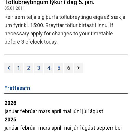
Töflubreytingum lýkur í dag 5. jan.
05.01.2011
Þeir sem telja sig þurfa töflubreytingu eiga að sækja
um fyrir kl. 15:00. Breyttar töflur birtast í Innu. If
necessary apply for changes to your timetable
before 3 o´clock today.
1
2
3
4
5
6
Fréttasafn
2026
janúar
febrúar
mars
apríl
maí
júní
júlí
ágúst
2025
janúar
febrúar
mars
apríl
maí
júní
ágúst
september