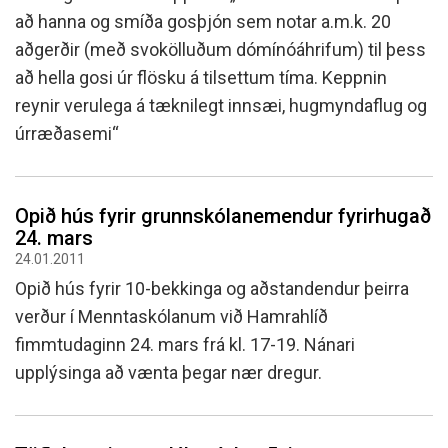
að hanna og smíða gosþjón sem notar a.m.k. 20
aðgerðir (með svokölluðum dómínóáhrifum) til þess
að hella gosi úr flösku á tilsettum tíma. Keppnin
reynir verulega á tæknilegt innsæi, hugmyndaflug og
úrræðasemi“
Opið hús fyrir grunnskólanemendur fyrirhugað
24. mars
24.01.2011
Opið hús fyrir 10-bekkinga og aðstandendur þeirra
verður í Menntaskólanum við Hamrahlíð
fimmtudaginn 24. mars frá kl. 17-19. Nánari
upplýsinga að vænta þegar nær dregur.