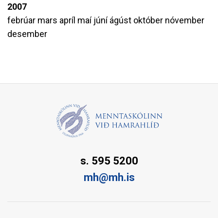
2007
febrúar
mars
apríl
maí
júní
ágúst
október
nóvember
desember
s. 595 5200
mh@mh.is