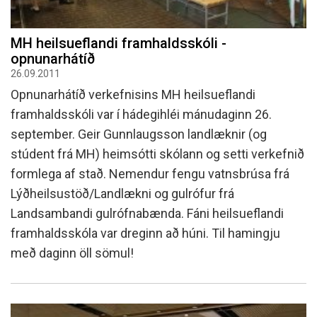
MH heilsueflandi framhaldsskóli -
opnunarhátíð
26.09.2011
Opnunarhátíð verkefnisins MH heilsueflandi
framhaldsskóli var í hádegihléi mánudaginn 26.
september. Geir Gunnlaugsson landlæknir (og
stúdent frá MH) heimsótti skólann og setti verkefnið
formlega af stað. Nemendur fengu vatnsbrúsa frá
Lýðheilsustöð/Landlækni og gulrófur frá
Landsambandi gulrófnabænda. Fáni heilsueflandi
framhaldsskóla var dreginn að húni. Til hamingju
með daginn öll sömul!