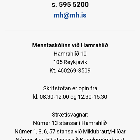
s. 595 5200
mh@mh.is
Menntaskólinn við Hamrahlíð
Hamrahlíð 10
105 Reykjavík
Kt. 460269-3509
Skrifstofan er opin frá
kl. 08:30-12:00 og 12:30-15:30
Strætisvagnar:
Númer 13 stansar í Hamrahlíð
Númer 1, 3, 6, 57 stansa við Miklubraut/Hlíðar
Númer 4 og 57 stansa við Kringlumýrarbraut