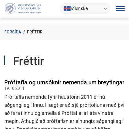
Fara
Íslenska
í
efni
FORSÍÐA
/
FRÉTTIR
Fréttir
Próftafla og umsóknir nemenda um breytingar
19.10.2011
Próftafla nemenda fyrir haustönn 2011 er nú
aðgengileg í Innu. Hægt er að sjá próftöfluna með því
að fara í Innu og smella á Próftafla á lista vinstra
megin. Athugið að próftaflan er einungis aðgengileg í