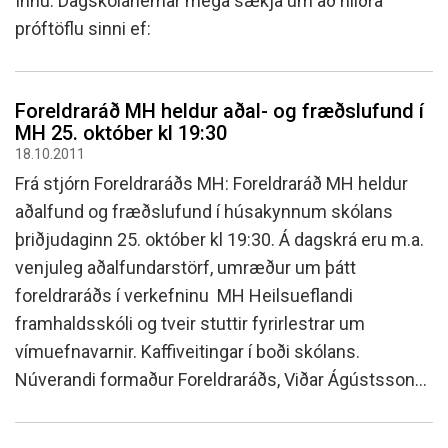
Innu. Dagskólanemar mega sækja um að hliðra
próftöflu sinni ef:
Foreldraráð MH heldur aðal- og fræðslufund í
MH 25. október kl 19:30
18.10.2011
Frá stjórn Foreldraráðs MH: Foreldraráð MH heldur
aðalfund og fræðslufund í húsakynnum skólans
þriðjudaginn 25. október kl 19:30. Á dagskrá eru m.a.
venjuleg aðalfundarstörf, umræður um þátt
foreldraráðs í verkefninu MH Heilsueflandi
framhaldsskóli og tveir stuttir fyrirlestrar um
vímuefnavarnir. Kaffiveitingar í boði skólans.
Núverandi formaður Foreldraráðs, Viðar Ágústsson...