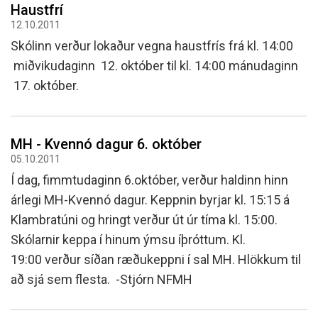
Haustfrí
12.10.2011
Skólinn verður lokaður vegna haustfrís frá kl. 14:00
miðvikudaginn 12. október til kl. 14:00 mánudaginn
17. október.
MH - Kvennó dagur 6. október
05.10.2011
Í dag, fimmtudaginn 6.október, verður haldinn hinn
árlegi MH-Kvennó dagur. Keppnin byrjar kl. 15:15 á
Klambratúni og hringt verður út úr tíma kl. 15:00.
Skólarnir keppa í hinum ýmsu íþróttum. Kl.
19:00 verður síðan ræðukeppni í sal MH. Hlökkum til
að sjá sem flesta. -Stjórn NFMH