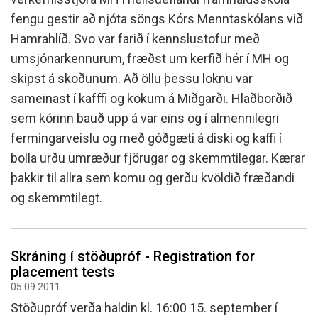
fengu gestir að njóta söngs Kórs Menntaskólans við
Hamrahlíð. Svo var farið í kennslustofur með
umsjónarkennurum, fræðst um kerfið hér í MH og
skipst á skoðunum. Að öllu þessu loknu var
sameinast í kafffi og kökum á Miðgarði. Hlaðborðið
sem kórinn bauð upp á var eins og í almennilegri
fermingarveislu og með góðgæti á diski og kaffi í
bolla urðu umræður fjörugar og skemmtilegar. Kærar
þakkir til allra sem komu og gerðu kvöldið fræðandi
og skemmtilegt.
Skráning í stöðupróf - Registration for
placement tests
05.09.2011
Stöðupróf verða haldin kl. 16:00 15. september í