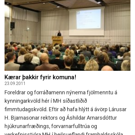
Kærar þakkir fyrir komuna!
23.09.2011
Foreldrar og forráðamenn nýnema fjölmenntu á
kynningarkvöld hér í MH síðastliðið
fimmtudagskvöld. Eftir að hafa hlýtt á ávörp Lárusar
H. Bjarnasonar rektors og Áshildar Arnarsdóttur
hjúkrunarfræðings, forvarnarfulltrúa og
verkefnisstjóra MH í heilsueflandi framhaldsskóla