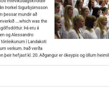
dakoti miðvikudagskvöldið
Fall í áfanga og fall á önn
g sænska
 counselling
Nemenda- og hollvinas
áldin Þorkel Sigurbjörnsson
Úrsögn úr áfanga
r
rocess at MH
Minningarsjóður um Sverr
m þessar mundir að
 og inntökuskilyrði
Einarsson
IB-nemar
óttaval
nverkið ....which was the
Beneventumsjóður
Einingar fyrir félagsstörf
m skólavist
Ingólfsdóttur. Þá eru á
ilyrði og úrvinnsla
iaen og Alessandro
á tónleikunum í Landakoti
rum verkum. Það verða
eir hefjast kl. 20. Aðgangur er ókeypis og öllum heimill