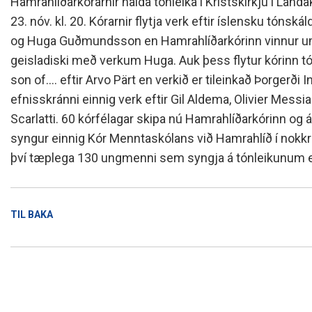
Hamrahlíðarkórarnir halda tónleika í Kristskirkju í Lan
Skólanámskrá
Norska o
Students
23. nóv. kl. 20. Kórarnir flytja verk eftir íslensku tónsk
Stefnur og áætlanir
Bókalista
The EE P
og Huga Guðmundsson en Hamrahlíðarkórinn vinnur u
Umsóknir
Jafnlaunakerfi
Afreksíþr
geisladiski með verkum Huga. Auk þess flytur kórinn tó
Umhverfismál
Umsókn u
son of.... eftir Arvo Pärt en verkið er tileinkað Þorgerði 
Samstarfsverkefni innanlands
Inntökusk
efnisskránni einnig verk eftir Gil Aldema, Olivier Mess
Þróunarverkefni og erlent
Scarlatti. 60 kórfélagar skipa nú Hamrahlíðarkórinn og 
samstarf
syngur einnig Kór Menntaskólans við Hamrahlíð í nokk
Ársskýrslur og samningar
því tæplega 130 ungmenni sem syngja á tónleikunum en þ
Sjálfsmat
Fundargerðir skólanefndar
Kynning á MH
TIL BAKA