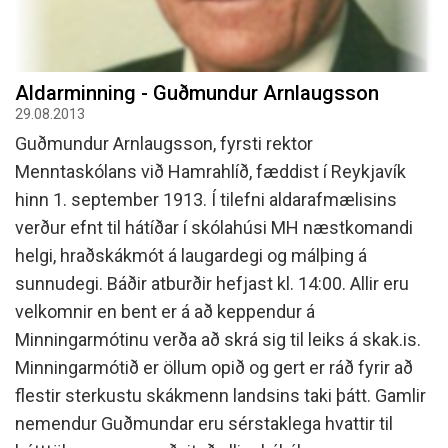
Aldarminning - Guðmundur Arnlaugsson
29.08.2013
Guðmundur Arnlaugsson, fyrsti rektor
Menntaskólans við Hamrahlíð, fæddist í Reykjavík
hinn 1. september 1913. Í tilefni aldarafmælisins
verður efnt til hátíðar í skólahúsi MH næstkomandi
helgi, hraðskákmót á laugardegi og málþing á
sunnudegi. Báðir atburðir hefjast kl. 14:00. Allir eru
velkomnir en bent er á að keppendur á
Minningarmótinu verða að skrá sig til leiks á skak.is.
Minningarmótið er öllum opið og gert er ráð fyrir að
flestir sterkustu skákmenn landsins taki þátt. Gamlir
nemendur Guðmundar eru sérstaklega hvattir til