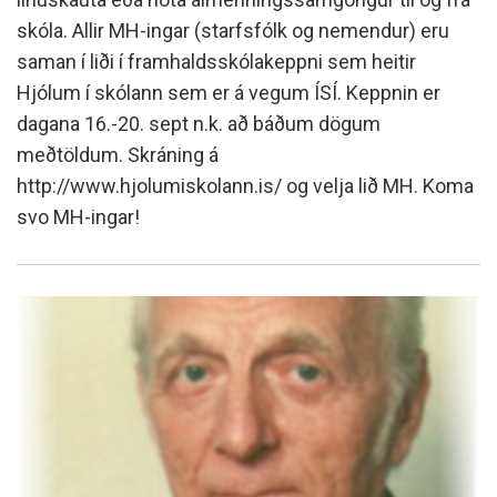
skóla. Allir MH-ingar (starfsfólk og nemendur) eru
saman í liði í framhaldsskólakeppni sem heitir
Hjólum í skólann sem er á vegum ÍSÍ. Keppnin er
dagana 16.-20. sept n.k. að báðum dögum
meðtöldum. Skráning á
http://www.hjolumiskolann.is/ og velja lið MH. Koma
svo MH-ingar!