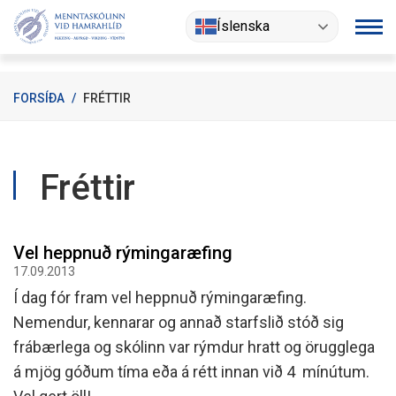
Fara
Íslenska
í
efni
FORSÍÐA
/
FRÉTTIR
Fréttir
Vel heppnuð rýmingaræfing
17.09.2013
Í dag fór fram vel heppnuð rýmingaræfing.
Nemendur, kennarar og annað starfslið stóð sig
frábærlega og skólinn var rýmdur hratt og örugglega
á mjög góðum tíma eða á rétt innan við 4 mínútum.