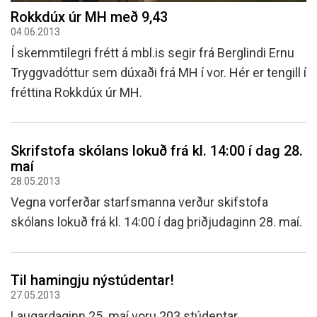
Rokkdúx úr MH með 9,43
04.06.2013
Í skemmtilegri frétt á mbl.is segir frá Berglindi Ernu
Tryggvadóttur sem dúxaði frá MH í vor. Hér er tengill í
fréttina Rokkdúx úr MH.
Skrifstofa skólans lokuð frá kl. 14:00 í dag 28.
maí
28.05.2013
Vegna vorferðar starfsmanna verður skifstofa
skólans lokuð frá kl. 14:00 í dag þriðjudaginn 28. maí.
Til hamingju nýstúdentar!
27.05.2013
Laugardaginn 25. maí voru 203 stúdentar