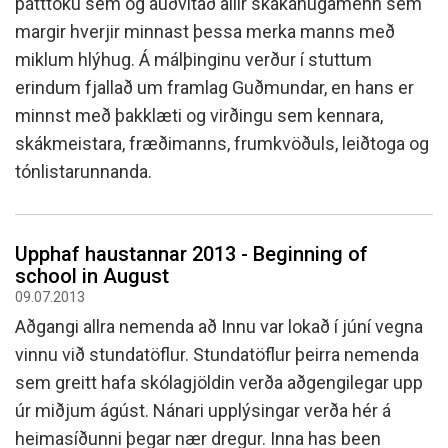
þátttöku sem og auðvitað allir skákáhugamenn sem
margir hverjir minnast þessa merka manns með
miklum hlýhug. Á málþinginu verður í stuttum
erindum fjallað um framlag Guðmundar, en hans er
minnst með þakklæti og virðingu sem kennara,
skákmeistara, fræðimanns, frumkvöðuls, leiðtoga og
tónlistarunnanda.
Upphaf haustannar 2013 - Beginning of
school in August
09.07.2013
Aðgangi allra nemenda að Innu var lokað í júní vegna
vinnu við stundatöflur. Stundatöflur þeirra nemenda
sem greitt hafa skólagjöldin verða aðgengilegar upp
úr miðjum ágúst. Nánari upplýsingar verða hér á
heimasíðunni þegar nær dregur. Inna has been