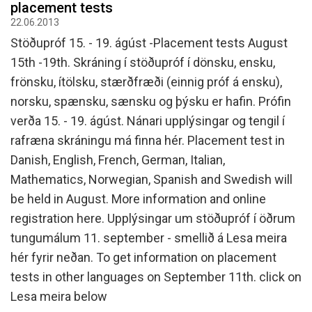
placement tests
22.06.2013
Stöðupróf 15. - 19. ágúst -Placement tests August
15th -19th. Skráning í stöðupróf í dönsku, ensku,
frönsku, ítölsku, stærðfræði (einnig próf á ensku),
norsku, spænsku, sænsku og þýsku er hafin. Prófin
verða 15. - 19. ágúst. Nánari upplýsingar og tengil í
rafræna skráningu má finna hér. Placement test in
Danish, English, French, German, Italian,
Mathematics, Norwegian, Spanish and Swedish will
be held in August. More information and online
registration here. Upplýsingar um stöðupróf í öðrum
tungumálum 11. september - smellið á Lesa meira
hér fyrir neðan. To get information on placement
tests in other languages on September 11th. click on
Lesa meira below