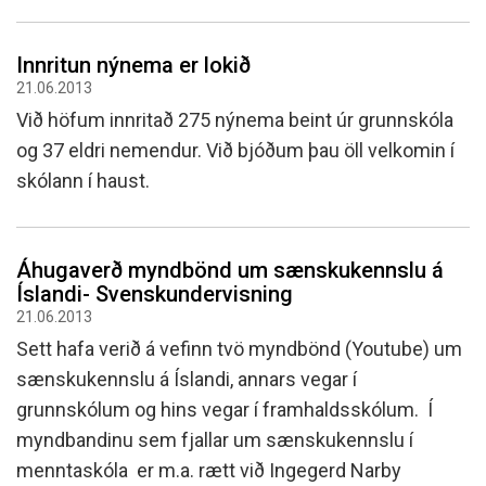
Innritun nýnema er lokið
21.06.2013
Við höfum innritað 275 nýnema beint úr grunnskóla
og 37 eldri nemendur. Við bjóðum þau öll velkomin í
skólann í haust.
Áhugaverð myndbönd um sænskukennslu á
Íslandi- Svenskundervisning
21.06.2013
Sett hafa verið á vefinn tvö myndbönd (Youtube) um
sænskukennslu á Íslandi, annars vegar í
grunnskólum og hins vegar í framhaldsskólum. Í
myndbandinu sem fjallar um sænskukennslu í
menntaskóla er m.a. rætt við Ingegerd Narby