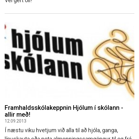
Vel gert öll!
Framhaldsskólakeppnin Hjólum í skólann -
allir með!
12.09.2013
Í næstu viku hvetjum við alla til að hjóla, ganga,
línuskauta eða nota almenningssamgöngur til og frá