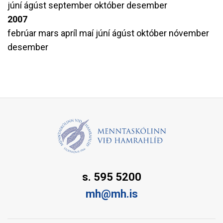
júní
ágúst
september
október
desember
2007
febrúar
mars
apríl
maí
júní
ágúst
október
nóvember
desember
s. 595 5200
mh@mh.is