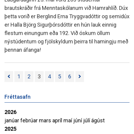
brautskráðir frá Menntaskólanum við Hamrahlíð. Dúx
þetta vorið er Berglind Erna Tryggvadóttir og semidúx
er Halla Björg Sigurþórsdóttir en hún lauk einnig
flestum einungum eða 192. Við óskum öllum
nýstúdentum og fjölskyldum þeirra til hamingju með
þennan áfanga!
1
2
3
4
5
6
Fréttasafn
2026
janúar
febrúar
mars
apríl
maí
júní
júlí
ágúst
2025