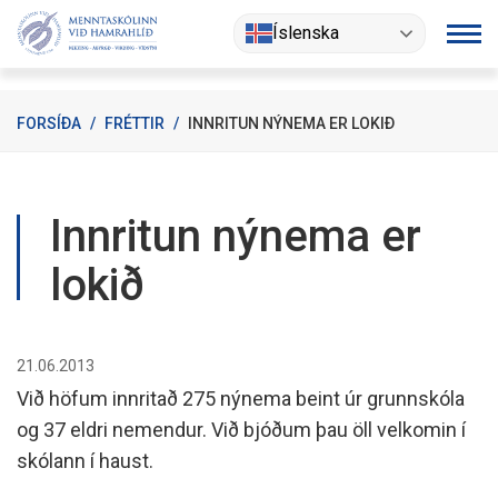
Fara
Íslenska
í
efni
FORSÍÐA
/
FRÉTTIR
/
INNRITUN NÝNEMA ER LOKIÐ
Innritun nýnema er
lokið
21.06.2013
Við höfum innritað 275 nýnema beint úr grunnskóla
og 37 eldri nemendur. Við bjóðum þau öll velkomin í
skólann í haust.