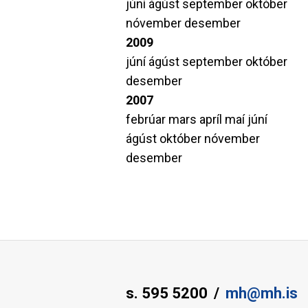
júní
ágúst
september
október
nóvember
desember
2009
júní
ágúst
september
október
desember
2007
febrúar
mars
apríl
maí
júní
ágúst
október
nóvember
desember
s. 595 5200
mh@mh.is