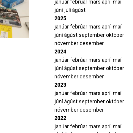
janúar
febrúar
mars
apríl
maí
amtök MH
Leiðbeiningar varðandi próf
júní
júlí
ágúst
i S.
Stöðumat í tungumálum
2025
Beiðni um aðgang að prófum
janúar
febrúar
mars
apríl
maí
Upplýsingar um lokapróf á Duggu
júní
ágúst
september
október
nóvember
desember
2024
janúar
febrúar
mars
apríl
maí
júní
ágúst
september
október
nóvember
desember
2023
janúar
febrúar
mars
apríl
maí
júní
ágúst
september
október
nóvember
desember
2022
janúar
febrúar
mars
apríl
maí