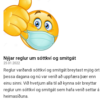
Nýjar reglur um sóttkví og smitgát
25.01.2022
Reglur varðandi sóttkví og smitgát breytast mjög ört
þessa dagana og nú var verið að uppfæra þær enn
einu sinni. Við hvetjum alla til að kynna sér breyttar
reglur um sóttkví og smitgát sem hafa verið settar á
heimasíðuna.