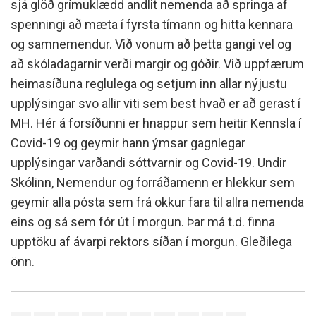
sjá glöð grímuklædd andlit nemenda að springa af
spenningi að mæta í fyrsta tímann og hitta kennara
og samnemendur. Við vonum að þetta gangi vel og
að skóladagarnir verði margir og góðir. Við uppfærum
heimasíðuna reglulega og setjum inn allar nýjustu
upplýsingar svo allir viti sem best hvað er að gerast í
MH. Hér á forsíðunni er hnappur sem heitir Kennsla í
Covid-19 og geymir hann ýmsar gagnlegar
upplýsingar varðandi sóttvarnir og Covid-19. Undir
Skólinn, Nemendur og forráðamenn er hlekkur sem
geymir alla pósta sem frá okkur fara til allra nemenda
eins og sá sem fór út í morgun. Þar má t.d. finna
upptöku af ávarpi rektors síðan í morgun. Gleðilega
önn.