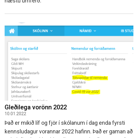
næstu umferð.
Gleðilega vorönn 2022
10.01.2022
Það er mikið líf og fjör í skólanum í dag enda fyrsti
kennsludagur vorannar 2022 hafinn. Það er gaman að