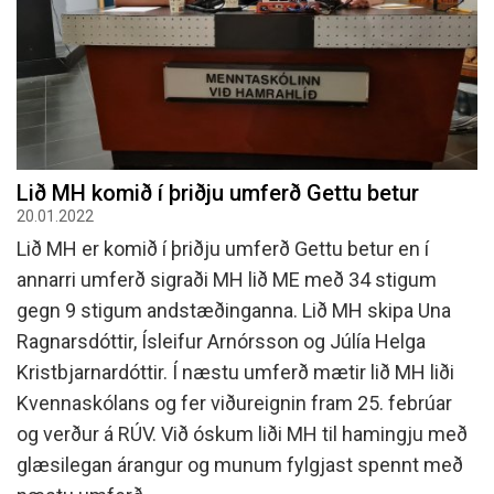
Lið MH komið í þriðju umferð Gettu betur
20.01.2022
Lið MH er komið í þriðju umferð Gettu betur en í
annarri umferð sigraði MH lið ME með 34 stigum
gegn 9 stigum andstæðinganna. Lið MH skipa Una
Ragnarsdóttir, Ísleifur Arnórsson og Júlía Helga
Kristbjarnardóttir. Í næstu umferð mætir lið MH liði
Kvennaskólans og fer viðureignin fram 25. febrúar
og verður á RÚV. Við óskum liði MH til hamingju með
glæsilegan árangur og munum fylgjast spennt með