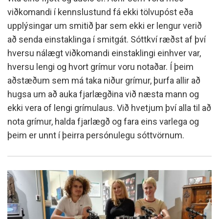
viðkomandi í kennslustund fá ekki tölvupóst eða
upplýsingar um smitið þar sem ekki er lengur verið
að senda einstaklinga í smitgát. Sóttkví ræðst af því
hversu nálægt viðkomandi einstaklingi einhver var,
hversu lengi og hvort grímur voru notaðar. Í þeim
aðstæðum sem má taka niður grímur, þurfa allir að
hugsa um að auka fjarlægðina við næsta mann og
ekki vera of lengi grímulaus. Við hvetjum því alla til að
nota grímur, halda fjarlægð og fara eins varlega og
þeim er unnt í þeirra persónulegu sóttvörnum.