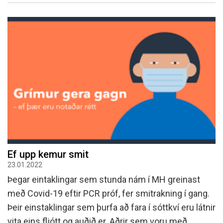
Ef upp kemur smit
23.01.2022
Þegar eintaklingar sem stunda nám í MH greinast
með Covid-19 eftir PCR próf, fer smitrakning í gang.
Þeir einstaklingar sem þurfa að fara í sóttkví eru látnir
vita eins fljótt og auðið er. Aðrir sem voru með