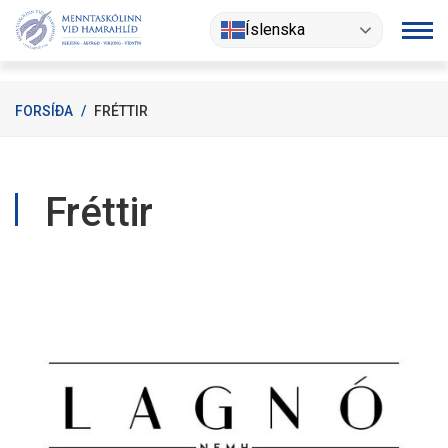
Fara
Íslenska
í
efni
FORSÍÐA
/
FRÉTTIR
Fréttir