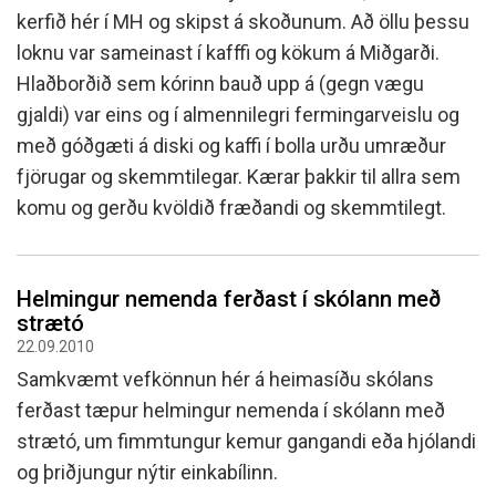
kerfið hér í MH og skipst á skoðunum. Að öllu þessu
loknu var sameinast í kafffi og kökum á Miðgarði.
Hlaðborðið sem kórinn bauð upp á (gegn vægu
gjaldi) var eins og í almennilegri fermingarveislu og
með góðgæti á diski og kaffi í bolla urðu umræður
fjörugar og skemmtilegar. Kærar þakkir til allra sem
komu og gerðu kvöldið fræðandi og skemmtilegt.
Helmingur nemenda ferðast í skólann með
strætó
22.09.2010
Samkvæmt vefkönnun hér á heimasíðu skólans
ferðast tæpur helmingur nemenda í skólann með
strætó, um fimmtungur kemur gangandi eða hjólandi
og þriðjungur nýtir einkabílinn.