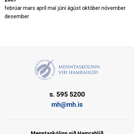
febrúar
mars
apríl
maí
júní
ágúst
október
nóvember
desember
s. 595 5200
mh@mh.is
Menntaskólinn við Hamrahlíð