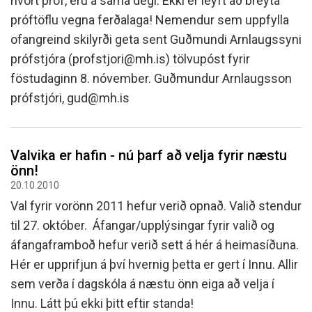
hvort próf, eru á sama degi. Ekki er leyft að breyta
próftöflu vegna ferðalaga! Nemendur sem uppfylla
ofangreind skilyrði geta sent Guðmundi Arnlaugssyni
prófstjóra (profstjori@mh.is) tölvupóst fyrir
föstudaginn 8. nóvember. Guðmundur Arnlaugsson
prófstjóri, gud@mh.is
Valvika er hafin - nú þarf að velja fyrir næstu
önn!
20.10.2010
Val fyrir vorönn 2011 hefur verið opnað. Valið stendur
til 27. október. Áfangar/upplýsingar fyrir valið og
áfangaframboð hefur verið sett á hér á heimasíðuna.
Hér er upprifjun á því hvernig þetta er gert í Innu. Allir
sem verða í dagskóla á næstu önn eiga að velja í
Innu. Látt þú ekki þitt eftir standa!