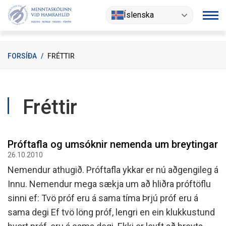
Fara
Íslenska
í
efni
FORSÍÐA
/
FRÉTTIR
Fréttir
Próftafla og umsóknir nemenda um breytingar
26.10.2010
Nemendur athugið. Próftafla ykkar er nú aðgengileg á
Innu. Nemendur mega sækja um að hliðra próftöflu
sinni ef: Tvö próf eru á sama tíma Þrjú próf eru á
sama degi Ef tvö löng próf, lengri en ein klukkustund