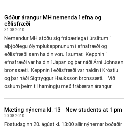
Góður árangur MH nemenda í efna og
eðlisfræði
31.08.2010
Nemendur MH stóðu sig frábærlega í úrslitum í
alþjóðlegu ólympíukeppnunum í efnafræði og
eðlisfræði sem haldin voru í sumar. Keppnin í
efnafræði var haldin í Japan og þar náði Árni Johnsen
bronssæti. Keppnin í eðlisfræði var haldin í Króatíu
og þar náði Sigtryggur Hauksson bronssæti. Við
óskum þeim til hamingju með frábæran árangur.
Mæting nýnema kl. 13 - New students at 1 pm
20.08.2010
Föstudaginn 20. ágúst kl. 13:00 allir nýnemar boðaðir