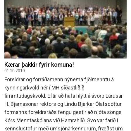
Kærar þakkir fyrir komuna!
01.10.2010
Foreldrar og forráðamenn nýnema fjölmenntu á
kynningarkvöld hér í MH síðastliðið
fimmtudagskvöld. Eftir að hafa hlýtt á ávörp Lárusar
H. Bjarnasonar rektors og Lindu Bjarkar Ólafsdóttur
formanns foreldraráðs fengu gestir að njóta söngs
Kórs Menntaskólans við Hamrahlíð. Svo var farið í
kennslustofur með umsjónarkennurum, fræðst um