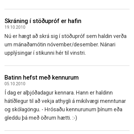
Skráning í stöðupróf er hafin
19.10.2010
Nú er hægt að skrá sig í stöðupróf sem haldin verða
um mánaðamótin nóvember/desember. Nánari
upplýsingar í stikunni hér til vinstri.
Batinn hefst með kennurum
05.10.2010
Í dag er alþjóðadagur kennara. Hann er haldinn
hátíðlegur til að vekja athygli á mikilvægi menntunar
og skólagöngu. - Hrósaðu kennurunum þínum eða
gleddu þá með öðrum hætti. :-)