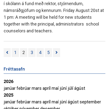
í skólann á fund með rektor, stjórnendum,
námsráðgjöfum og kennurum. Friday August 20st at
1 pm: A meeting will be held for new students
together with the principal, administrators school
counselors and teachers.
1
2
3
4
5
Fréttasafn
2026
janúar
febrúar
mars
apríl
maí
júní
júlí
ágúst
2025
janúar
febrúar
mars
apríl
maí
júní
ágúst
september
október
nóvember
desember