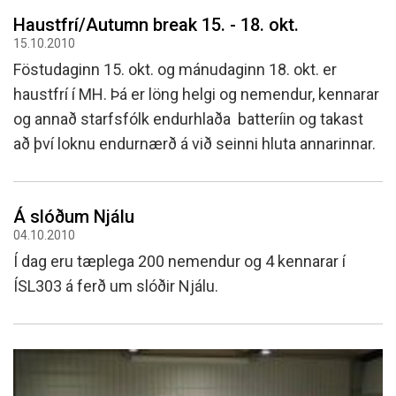
Haustfrí/Autumn break 15. - 18. okt.
15.10.2010
Föstudaginn 15. okt. og mánudaginn 18. okt. er
haustfrí í MH. Þá er löng helgi og nemendur, kennarar
og annað starfsfólk endurhlaða batteríin og takast
að því loknu endurnærð á við seinni hluta annarinnar.
Á slóðum Njálu
04.10.2010
Í dag eru tæplega 200 nemendur og 4 kennarar í
ÍSL303 á ferð um slóðir Njálu.