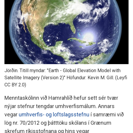
Jörðin. Titill myndar: "Earth - Global Elevation Model with
Satellite Imagery (Version 2)" Höfundur: Kevin M. Gill. (Leyfi
CC BY 2.0)
Menntaskólinn við Hamrahlíð hefur sett sér tvær
nýjar stefnur tengdar umhverfismálum. Annars
vegar
umhverfis- og loftslagsstefnu
í samræmi við
lög nr. 70/2012 og þátttöku skólans í Grænum
skrefum ríkisstofnana og hins vegar