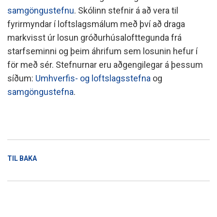
samgöngustefnu
. Skólinn stefnir á að vera til
fyrirmyndar í loftslagsmálum með því að draga
markvisst úr losun gróðurhúsalofttegunda frá
starfseminni og þeim áhrifum sem losunin hefur í
för með sér. Stefnurnar eru aðgengilegar á þessum
síðum:
Umhverfis- og loftslagsstefna
og
samgöngustefna
.
TIL BAKA