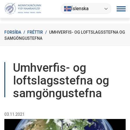
Fara
Íslenska
í
efni
FORSÍÐA
/
FRÉTTIR
/
UMHVERFIS- OG LOFTSLAGSSTEFNA OG
SAMGÖNGUSTEFNA
Umhverfis- og
loftslagsstefna og
samgöngustefna
03.11.2021