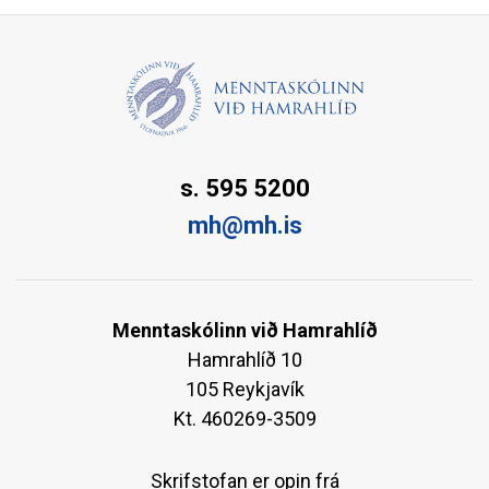
s. 595 5200
mh@mh.is
Menntaskólinn við Hamrahlíð
Hamrahlíð 10
105 Reykjavík
Kt. 460269-3509
Skrifstofan er opin frá