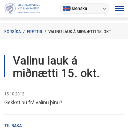
Fara
Íslenska
í
efni
FORSÍÐA
/
FRÉTTIR
/
VALINU LAUK Á MIÐNÆTTI 15. OKT.
Valinu lauk á
miðnætti 15. okt.
15.10.2012
Gekkst þú frá valinu þínu?
TIL BAKA