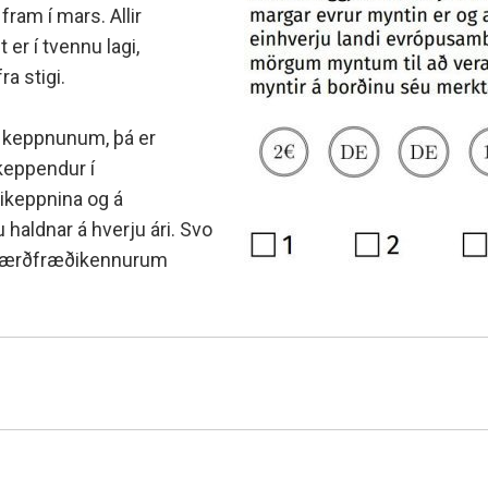
Fall í áfanga og fall á önn
g sænska
 counselling
Nemenda- og hollvinas
fram í mars. Allir
Úrsögn úr áfanga
r í tvennu lagi,
r
rocess at MH
Minningarsjóður um Sverr
 og inntökuskilyrði
a stigi.
Einarsson
IB-nemar
óttaval
Beneventumsjóður
Einingar fyrir félagsstörf
m skólavist
 í keppnunum, þá er
ilyrði og úrvinnsla
 keppendur í
ikeppnina og á
 haldnar á hverju ári. Svo
á stærðfræðikennurum