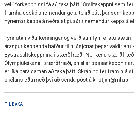
Skólanámskrá
Norska o
Students
vel í forkeppninni fá að taka þátt í úrslitakeppni sem fer 
framhaldsskólanemendur geta tekið þátt þar sem keppt e
Stefnur og áætlanir
Bókalista
The EE P
Umsóknir
nýnemar keppa á neðra stigi, aðrir nemendur keppa á efr
Jafnlaunakerfi
Afreksíþr
Umhverfismál
Umsókn u
Fyrir utan viðurkenningar og verðlaun fyrir efstu sætin
Samstarfsverkefni innanlands
Inntökusk
árangur keppenda hafður til hliðsjónar þegar valdir eru
Þróunarverkefni og erlent
Eystrasaltskeppnina í stærðfræði, Norrænu stærðfræð
samstarf
Ólympíuleikana í stærðfræði, en allar þessar keppnir eru
Ársskýrslur og samningar
er líka bara gaman að taka þátt. Skráning fer fram hj
Sjálfsmat
skólans eða með því að senda póst á kristjan@mh.is.
Fundargerðir skólanefndar
Kynning á MH
TIL BAKA