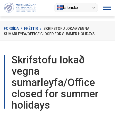
Fara
Íslenska
í
efni
FORSÍÐA
/
FRÉTTIR
/
SKRIFSTOFU LOKAÐ VEGNA
SUMARLEYFA/OFFICE CLOSED FOR SUMMER HOLIDAYS
Skrifstofu lokað
vegna
sumarleyfa/Office
closed for summer
holidays