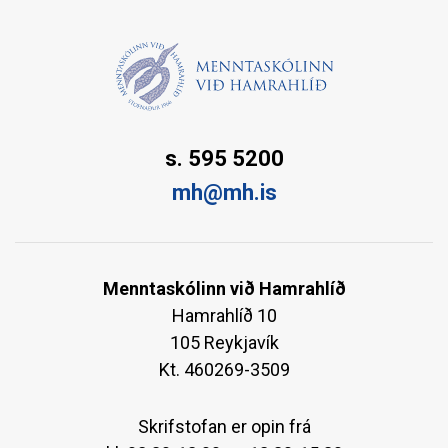
s. 595 5200
mh@mh.is
Menntaskólinn við Hamrahlíð
Hamrahlíð 10
105 Reykjavík
Kt. 460269-3509
Skrifstofan er opin frá