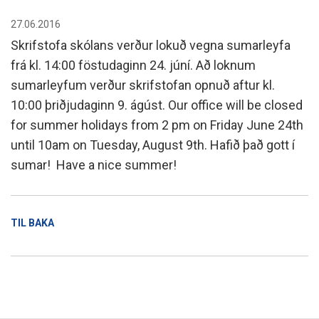
27.06.2016
Skrifstofa skólans verður lokuð vegna sumarleyfa
frá kl. 14:00 föstudaginn 24. júní. Að loknum
sumarleyfum verður skrifstofan opnuð aftur kl.
10:00 þriðjudaginn 9. ágúst. Our office will be closed
for summer holidays from 2 pm on Friday June 24th
until 10am on Tuesday, August 9th. Hafið það gott í
sumar! Have a nice summer!
TIL BAKA