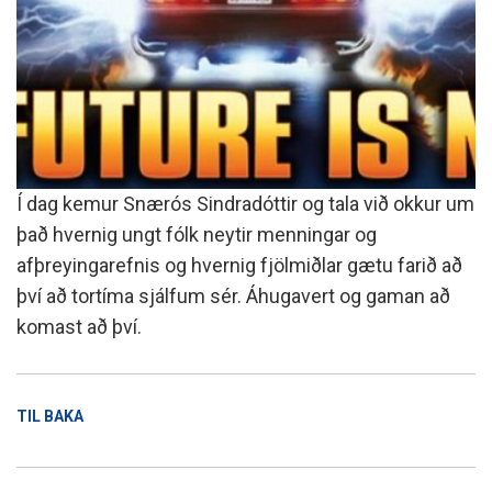
Í dag kemur Snærós Sindradóttir og tala við okkur um
það hvernig ungt fólk neytir menningar og
afþreyingarefnis og hvernig fjölmiðlar gætu farið að
því að tortíma sjálfum sér. Áhugavert og gaman að
komast að því.
TIL BAKA