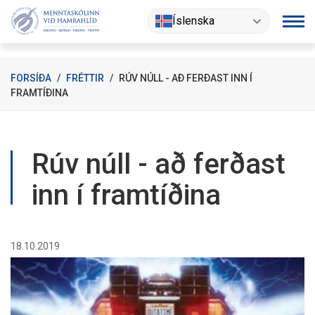
Fara
Íslenska
í
efni
FORSÍÐA
/
FRÉTTIR
/
RÚV NÚLL - AÐ FERÐAST INN Í
FRAMTÍÐINA
Rúv núll - að ferðast
inn í framtíðina
18.10.2019