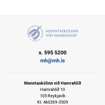
s. 595 5200
mh@mh.is
Menntaskólinn við Hamrahlíð
Hamrahlíð 10
105 Reykjavík
Kt. 460269-3509