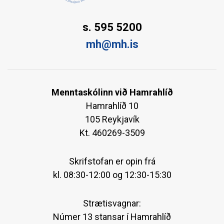
s. 595 5200
mh@mh.is
Menntaskólinn við Hamrahlíð
Hamrahlíð 10
105 Reykjavík
Kt. 460269-3509
Skrifstofan er opin frá
kl. 08:30-12:00 og 12:30-15:30
Strætisvagnar:
Númer 13 stansar í Hamrahlíð