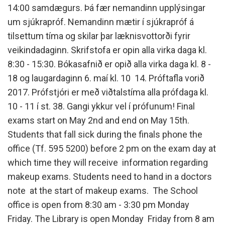
14:00 samdægurs. Þá fær nemandinn upplýsingar
um sjúkrapróf. Nemandinn mætir í sjúkrapróf á
tilsettum tíma og skilar þar læknisvottorði fyrir
veikindadaginn. Skrifstofa er opin alla virka daga kl.
8:30 - 15:30. Bókasafnið er opið alla virka daga kl. 8 -
18 og laugardaginn 6. maí kl. 10  14. Próftafla vorið
2017. Prófstjóri er með viðtalstíma alla prófdaga kl.
10 - 11 í st. 38. Gangi ykkur vel í prófunum! Final
exams start on May 2nd and end on May 15th.
Students that fall sick during the finals phone the
office (Tf. 595 5200) before 2 pm on the exam day at
which time they will receive information regarding
makeup exams. Students need to hand in a doctors
note at the start of makeup exams. The School
office is open from 8:30 am - 3:30 pm Monday 
Friday. The Library is open Monday  Friday from 8 am