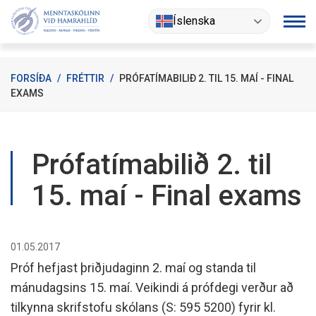
Fara
Íslenska
í
efni
FORSÍÐA
/
FRÉTTIR
/
PRÓFATÍMABILIÐ 2. TIL 15. MAÍ - FINAL
EXAMS
Prófatímabilið 2. til
15. maí - Final exams
01.05.2017
Próf hefjast þriðjudaginn 2. maí og standa til
mánudagsins 15. maí. Veikindi á prófdegi verður að
tilkynna skrifstofu skólans (S: 595 5200) fyrir kl.