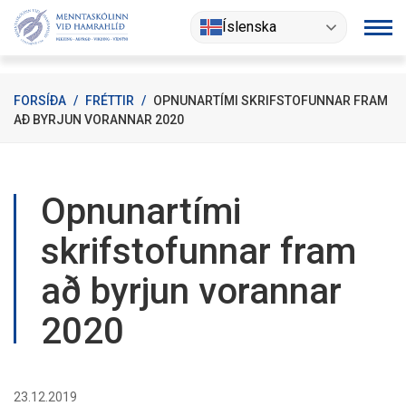
Fara
Íslenska
í
efni
FORSÍÐA
/
FRÉTTIR
/
OPNUNARTÍMI SKRIFSTOFUNNAR FRAM
AÐ BYRJUN VORANNAR 2020
Opnunartími
skrifstofunnar fram
að byrjun vorannar
2020
23.12.2019