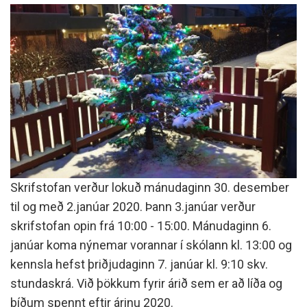
Skrifstofan verður lokuð mánudaginn 30. desember
til og með 2.janúar 2020. Þann 3.janúar verður
skrifstofan opin frá 10:00 - 15:00. Mánudaginn 6.
janúar koma nýnemar vorannar í skólann kl. 13:00 og
kennsla hefst þriðjudaginn 7. janúar kl. 9:10 skv.
stundaskrá. Við þökkum fyrir árið sem er að líða og
bíðum spennt eftir árinu 2020.