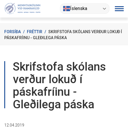
Fara
Íslenska
í
efni
FORSÍÐA
/
FRÉTTIR
/
SKRIFSTOFA SKÓLANS VERÐUR LOKUÐ Í
PÁSKAFRÍINU - GLEÐILEGA PÁSKA
Skrifstofa skólans
verður lokuð í
páskafríinu -
Gleðilega páska
12.04.2019