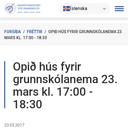
Fara
Íslenska
í
efni
FORSÍÐA
/
FRÉTTIR
/
OPIÐ HÚS FYRIR GRUNNSKÓLANEMA 23.
MARS KL. 17:00 - 18:30
Opið hús fyrir
grunnskólanema 23.
mars kl. 17:00 -
18:30
23.03.2017