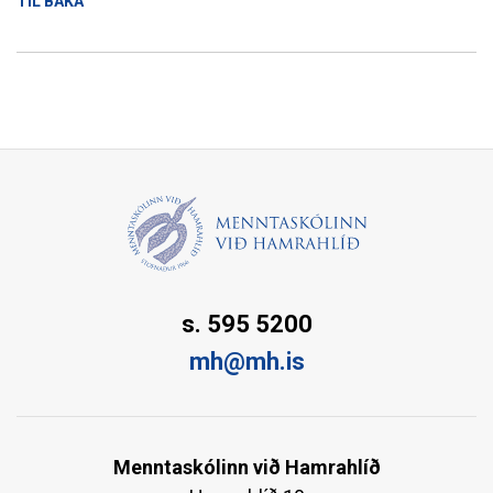
TIL BAKA
s. 595 5200
mh@mh.is
Menntaskólinn við Hamrahlíð