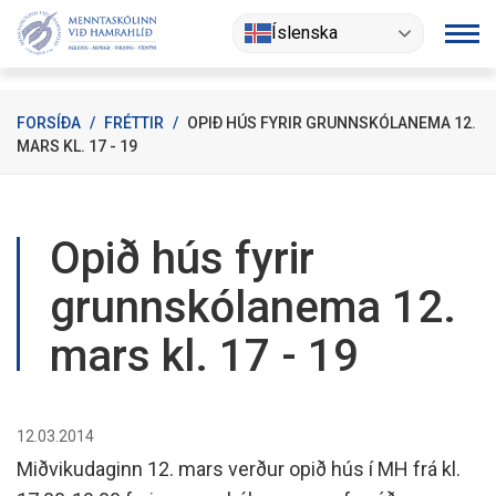
Fara
Íslenska
í
efni
FORSÍÐA
/
FRÉTTIR
/
OPIÐ HÚS FYRIR GRUNNSKÓLANEMA 12.
MARS KL. 17 - 19
Opið hús fyrir
grunnskólanema 12.
mars kl. 17 - 19
12.03.2014
Miðvikudaginn 12. mars verður opið hús í MH frá kl.