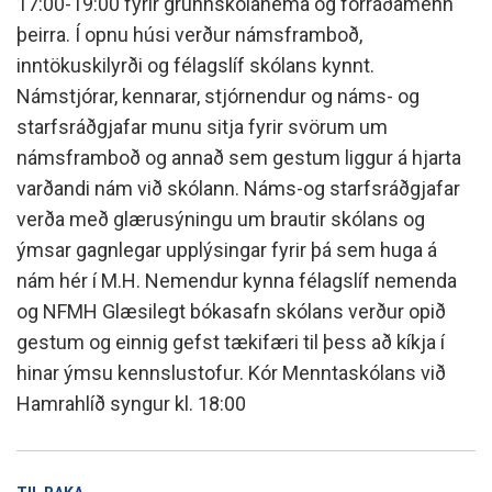
17:00-19:00 fyrir grunnskólanema og forráðamenn
þeirra. Í opnu húsi verður námsframboð,
inntökuskilyrði og félagslíf skólans kynnt.
Námstjórar, kennarar, stjórnendur og náms- og
starfsráðgjafar munu sitja fyrir svörum um
námsframboð og annað sem gestum liggur á hjarta
varðandi nám við skólann. Náms-og starfsráðgjafar
verða með glærusýningu um brautir skólans og
ýmsar gagnlegar upplýsingar fyrir þá sem huga á
nám hér í M.H. Nemendur kynna félagslíf nemenda
og NFMH Glæsilegt bókasafn skólans verður opið
gestum og einnig gefst tækifæri til þess að kíkja í
hinar ýmsu kennslustofur. Kór Menntaskólans við
Hamrahlíð syngur kl. 18:00