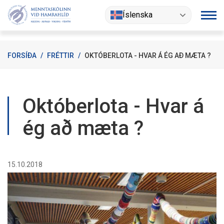
Fara
Íslenska
í
efni
FORSÍÐA
/
FRÉTTIR
/
OKTÓBERLOTA - HVAR Á ÉG AÐ MÆTA ?
Októberlota - Hvar á
ég að mæta ?
15.10.2018