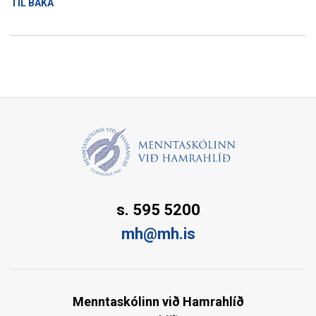
TIL BAKA
s. 595 5200
mh@mh.is
Menntaskólinn við Hamrahlíð