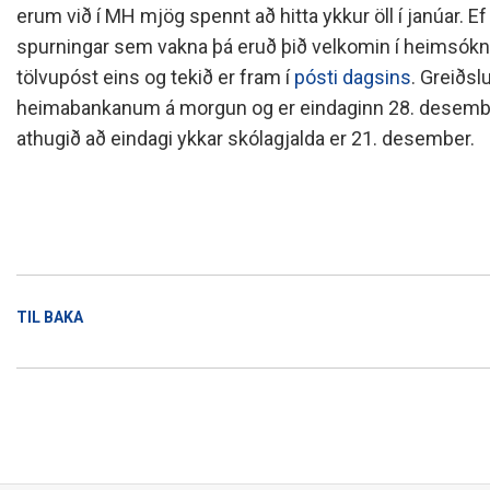
Skólanámskrá
Norska o
Students
erum við í MH mjög spennt að hitta ykkur öll í janúar. Ef
spurningar sem vakna þá eruð þið velkomin í heimsók
Stefnur og áætlanir
Bókalista
The EE P
Umsóknir
tölvupóst eins og tekið er fram í
pósti dagsins
. Greiðsl
Jafnlaunakerfi
Afreksíþr
heimabankanum á morgun og er eindaginn 28. desembe
Umhverfismál
Umsókn u
athugið að eindagi ykkar skólagjalda er 21. desember.
Samstarfsverkefni innanlands
Inntökusk
Þróunarverkefni og erlent
samstarf
Ársskýrslur og samningar
Sjálfsmat
Fundargerðir skólanefndar
TIL BAKA
Kynning á MH