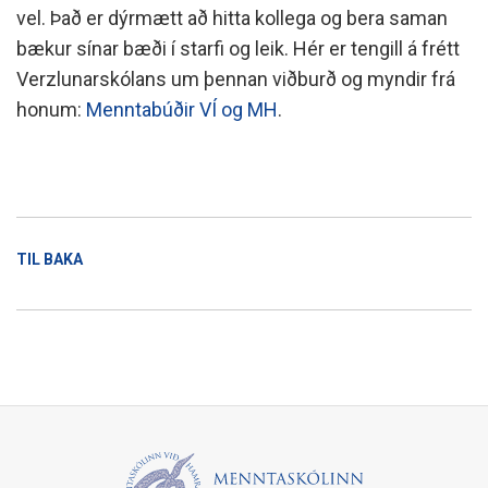
vel. Það er dýrmætt að hitta kollega og bera saman
bækur sínar bæði í starfi og leik. Hér er tengill á frétt
Verzlunarskólans um þennan viðburð og myndir frá
honum:
Menntabúðir VÍ og MH
.
TIL BAKA