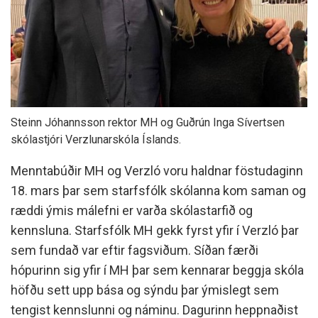
Steinn Jóhannsson rektor MH og Guðrún Inga Sívertsen
skólastjóri Verzlunarskóla Íslands.
Menntabúðir MH og Verzló voru haldnar föstudaginn
18. mars þar sem starfsfólk skólanna kom saman og
ræddi ýmis málefni er varða skólastarfið og
kennsluna. Starfsfólk MH gekk fyrst yfir í Verzló þar
sem fundað var eftir fagsviðum. Síðan færði
hópurinn sig yfir í MH þar sem kennarar beggja skóla
höfðu sett upp bása og sýndu þar ýmislegt sem
tengist kennslunni og náminu. Dagurinn heppnaðist