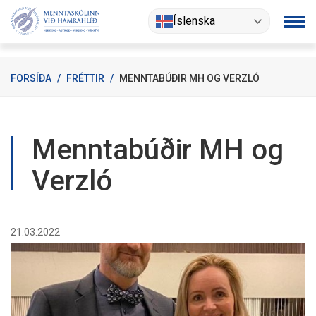
Fara
Íslenska
í
efni
FORSÍÐA
/
FRÉTTIR
/
MENNTABÚÐIR MH OG VERZLÓ
Menntabúðir MH og
Verzló
21.03.2022