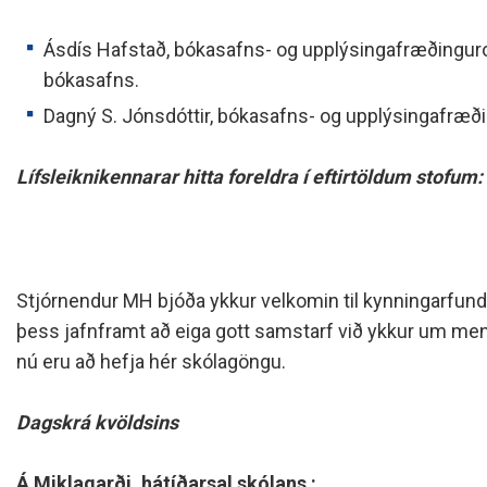
Ásdís Hafstað, bókasafns- og upplýsingafræðingu
bókasafns.
Dagný S. Jónsdóttir, bókasafns- og upplýsingafræð
Lífsleiknikennarar hitta foreldra í eftirtöldum stofum:
Stjórnendur MH bjóða ykkur velkomin til kynningarfund
þess jafnframt að eiga gott samstarf við ykkur um m
nú eru að hefja hér skólagöngu.
Dagskrá kvöldsins
Á Miklagarði, hátíðarsal skólans :