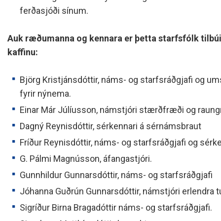
ferðasjóði sínum.
Auk ræðumanna og kennara er þetta starfsfólk tilbúið
kaffinu:
Björg Kristjánsdóttir, náms- og starfsráðgjafi og um
fyrir nýnema.
Einar Már Júlíusson, námstjóri stærðfræði og raung
Dagný Reynisdóttir, sérkennari á sérnámsbraut
Fríður Reynisdóttir, náms- og starfsráðgjafi og sér
G. Pálmi Magnússon, áfangastjóri.
Gunnhildur Gunnarsdóttir, náms- og starfsráðgjafi
Jóhanna Guðrún Gunnarsdóttir, námstjóri erlendra 
Sigríður Birna Bragadóttir náms- og starfsráðgjafi.