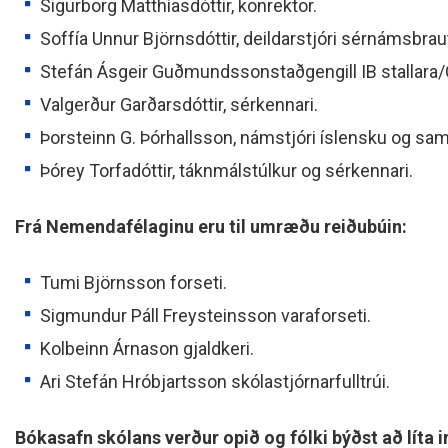
Sigurborg Matthíasdóttir, konrektor.
Soffía Unnur Björnsdóttir, deildarstjóri sérnámsbraut
Stefán Ásgeir Guðmundssonstaðgengill IB stallara/
Valgerður Garðarsdóttir, sérkennari.
Þorsteinn G. Þórhallsson, námstjóri íslensku og sa
Þórey Torfadóttir, táknmálstúlkur og sérkennari.
Frá Nemendafélaginu eru til umræðu reiðubúin:
Tumi Björnsson forseti.
Sigmundur Páll Freysteinsson varaforseti.
Kolbeinn Árnason gjaldkeri.
Ari Stefán Hróbjartsson skólastjórnarfulltrúi.
Bókasafn skólans verður opið og fólki býðst að líta i