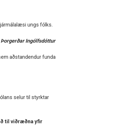
jármálalæsi ungs fólks.
 Þorgerðar Ingólfsdóttur
ar sem aðstandendur funda
ans selur til styrktar
 til viðræðna yfir