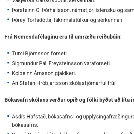
Valgerður Garðarsdóttir, sérkennari.
Þorsteinn G. Þórhallsson, námstjóri íslensku og sa
Þórey Torfadóttir, táknmálstúlkur og sérkennari.
Frá Nemendafélaginu eru til umræðu reiðubúin:
Tumi Björnsson forseti.
Sigmundur Páll Freysteinsson varaforseti.
Kolbeinn Árnason gjaldkeri.
Ari Stefán Hróbjartsson skólastjórnarfulltrúi.
Bókasafn skólans verður opið og fólki býðst að líta i
Ásdís Hafstað, bókasafns- og upplýsingafræðingu
bókasafns.