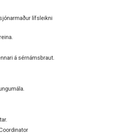
sjónarmaður lífsleikni
reina.
kennari á sérnámsbraut.
tungumála.
ar.
Coordinator