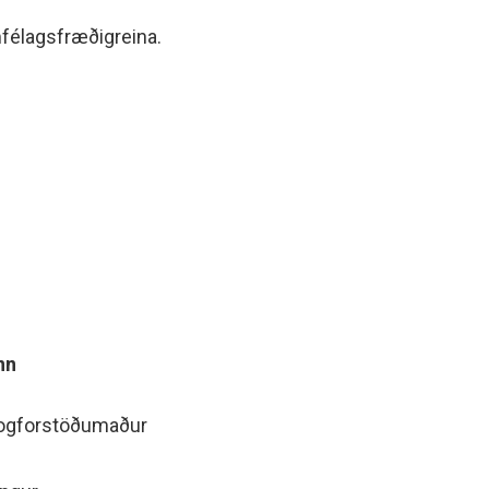
mfélagsfræðigreina.
nn
rogforstöðumaður