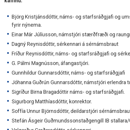
kaffinu:
Björg Kristjánsdóttir, náms- og starfsráðgjafi og um
fyrir nýnema.
Einar Már Júlíusson, námstjóri stærðfræði og raung
Dagný Reynisdóttir, sérkennari á sérnámsbraut
Fríður Reynisdóttir, náms- og starfsráðgjafi og sér
G. Pálmi Magnússon, áfangastjóri.
Gunnhildur Gunnarsdóttir, náms- og starfsráðgjafi
Jóhanna Guðrún Gunnarsdóttir, námstjóri erlendra 
Sigríður Birna Bragadóttir náms- og starfsráðgjafi.
Sigurborg Matthíasdóttir, konrektor.
Soffía Unnur Björnsdóttir, deildarstjóri sérnámsbraut
Stefán Ásgeir Guðmundssonstaðgengill IB stallara/