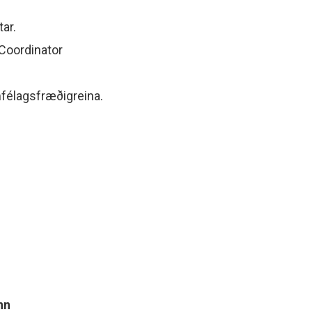
ar.
Coordinator
mfélagsfræðigreina.
nn