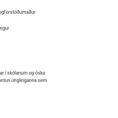
rogforstöðumaður
ingur
ar í skólanum og óska
enntun unglinganna sem