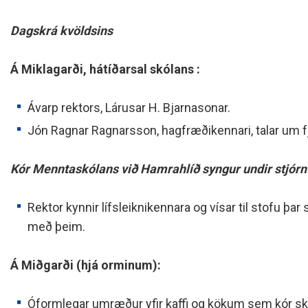
Skólanámskrá
Norska o
Students
Stefnur og áætlanir
Bókalista
The EE P
Dagskrá kvöldsins
Umsóknir
Jafnlaunakerfi
Afreksíþr
Á Miklagarði, hátíðarsal skólans :
Umhverfismál
Umsókn u
Samstarfsverkefni innanlands
Inntökusk
Ávarp rektors, Lárusar H. Bjarnasonar.
Þróunarverkefni og erlent
samstarf
Jón Ragnar Ragnarsson, hagfræðikennari, talar um f
Ársskýrslur og samningar
Sjálfsmat
Kór Menntaskólans við Hamrahlíð syngur undir stjórn
Fundargerðir skólanefndar
Rektor kynnir lífsleiknikennara og vísar til stofu þ
Kynning á MH
með þeim.
Á Miðgarði (hjá orminum):
Óformlegar umræður yfir kaffi og kökum sem kór skól