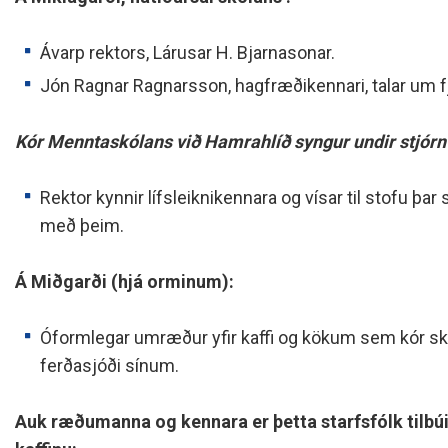
Ávarp rektors, Lárusar H. Bjarnasonar.
Jón Ragnar Ragnarsson, hagfræðikennari, talar um f
Kór Menntaskólans við Hamrahlíð syngur undir stjórn
Rektor kynnir lífsleiknikennara og vísar til stofu þ
með þeim.
Á Miðgarði (hjá orminum):
Óformlegar umræður yfir kaffi og kökum sem kór skól
ferðasjóði sínum.
Auk ræðumanna og kennara er þetta starfsfólk tilbúið