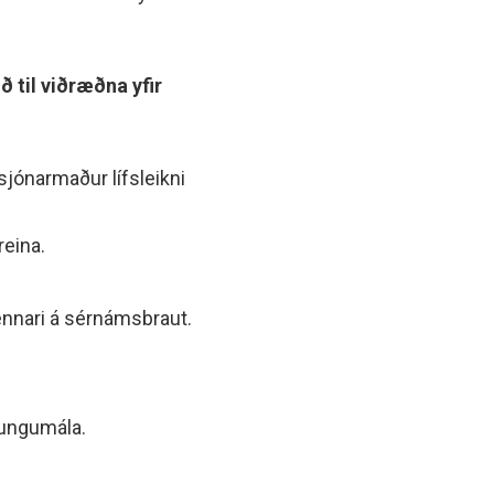
 til viðræðna yfir
sjónarmaður lífsleikni
reina.
kennari á sérnámsbraut.
tungumála.