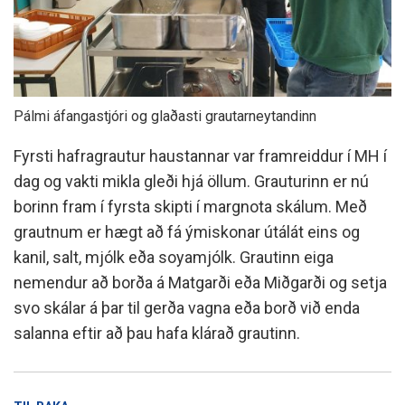
Pálmi áfangastjóri og glaðasti grautarneytandinn
Fyrsti hafragrautur haustannar var framreiddur í MH í
dag og vakti mikla gleði hjá öllum. Grauturinn er nú
borinn fram í fyrsta skipti í margnota skálum. Með
grautnum er hægt að fá ýmiskonar útálát eins og
kanil, salt, mjólk eða soyamjólk. Grautinn eiga
nemendur að borða á Matgarði eða Miðgarði og setja
svo skálar á þar til gerða vagna eða borð við enda
salanna eftir að þau hafa klárað grautinn.