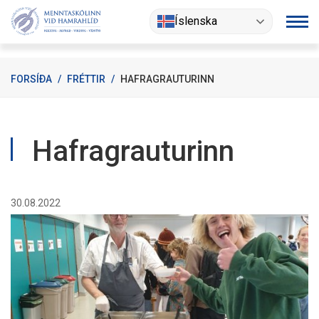
Fara
Íslenska
í
efni
FORSÍÐA
/
FRÉTTIR
/
HAFRAGRAUTURINN
Hafragrauturinn
30.08.2022