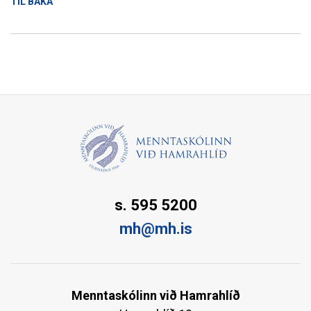
TIL BAKA
s. 595 5200
mh@mh.is
Menntaskólinn við Hamrahlíð