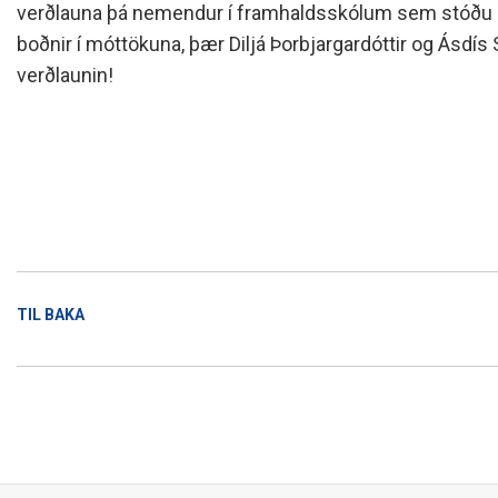
verðlauna þá nemendur í framhaldsskólum sem stóðu si
Skólanámskrá
Norska o
Students
boðnir í móttökuna, þær Diljá Þorbjargardóttir og Ásdís
Stefnur og áætlanir
Bókalista
The EE P
Umsóknir
verðlaunin!
Jafnlaunakerfi
Afreksíþr
Umhverfismál
Umsókn u
Samstarfsverkefni innanlands
Inntökusk
Þróunarverkefni og erlent
samstarf
Ársskýrslur og samningar
Sjálfsmat
Fundargerðir skólanefndar
TIL BAKA
Kynning á MH