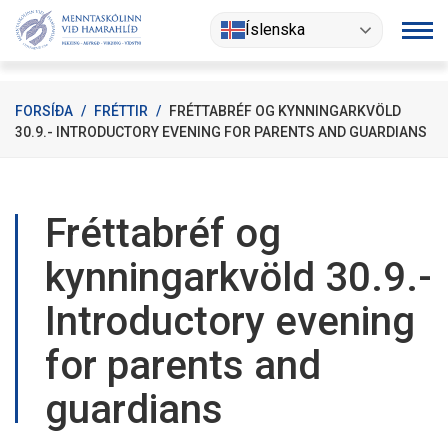
Fara
Íslenska
í
efni
FORSÍÐA
/
FRÉTTIR
/
FRÉTTABRÉF OG KYNNINGARKVÖLD
30.9.- INTRODUCTORY EVENING FOR PARENTS AND GUARDIANS
Fréttabréf og
kynningarkvöld 30.9.-
Introductory evening
for parents and
guardians