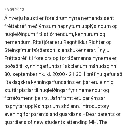
26.09.2013
Á hverju hausti er foreldrum nýrra nemenda sent
fréttabréf með ýmsum hagnýtum upplýsingum og
hugleiðingum frá stjórnendum, kennurum og
nemendum. Ritstjórar eru Ragnhildur Richter og
Steingrímur Þórðarson íslenskukennarar. Í nýju
Fréttabréfi til foreldra og forráðamanna nýnema er
boðað til kynningarfundar í skólanum mánudaginn
30. september nk. kl. 20:00 - 21:30. Í bréfinu gefur að
líta dagskrá kynningarfundarins en þar eru einnig
stuttir pistlar til hugleiðingar fyrir nemendur og
forráðamenn þeirra. Jafnframt eru þar ýmsar
hagnýtar upplýsingar um skólann. Introductory
evening for parents and guardians –Dear parents or
guardians of new students attending MH, The