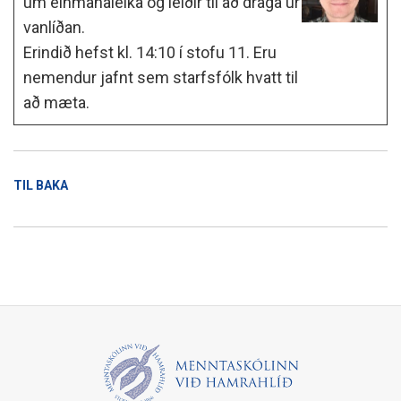
um einmanaleika og leiðir til að draga úr
vanlíðan.
Erindið hefst kl. 14:10 í stofu 11. Eru
nemendur jafnt sem starfsfólk hvatt til
að mæta.
TIL BAKA