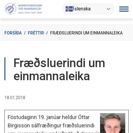
Fara
Íslenska
í
efni
FORSÍÐA
/
FRÉTTIR
/
FRÆÐSLUERINDI UM EINMANNALEIKA
Fræðsluerindi um
einmannaleika
18.01.2018
Föstudaginn 19. janúar heldur Óttar
Birgisson sálfræðingur fræðsluerindi