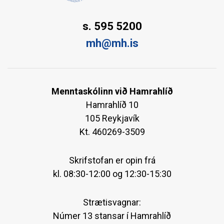
s. 595 5200
mh@mh.is
Menntaskólinn við Hamrahlíð
Hamrahlíð 10
105 Reykjavík
Kt. 460269-3509
Skrifstofan er opin frá
kl. 08:30-12:00 og 12:30-15:30
Strætisvagnar:
Númer 13 stansar í Hamrahlíð