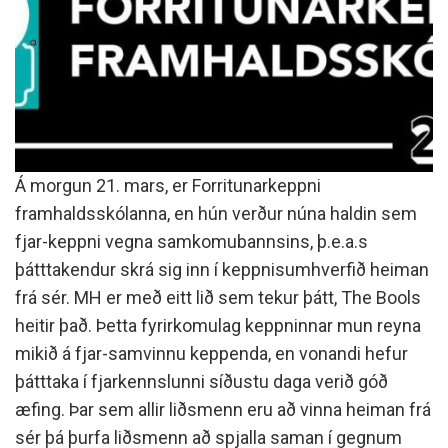
Á morgun 21. mars, er Forritunarkeppni
framhaldsskólanna, en hún verður núna haldin sem
fjar-keppni vegna samkomubannsins, þ.e.a.s
þátttakendur skrá sig inn í keppnisumhverfið heiman
frá sér. MH er með eitt lið sem tekur þátt, The Bools
heitir það. Þetta fyrirkomulag keppninnar mun reyna
mikið á fjar-samvinnu keppenda, en vonandi hefur
þátttaka í fjarkennslunni síðustu daga verið góð
æfing. Þar sem allir liðsmenn eru að vinna heiman frá
sér þá þurfa liðsmenn að spjalla saman í gegnum