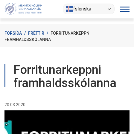
Fara
Íslenska
í
efni
FORSÍÐA
/
FRÉTTIR
/
FORRITUNARKEPPNI
FRAMHALDSSKÓLANNA
Forritunarkeppni
framhaldsskólanna
20.03.2020