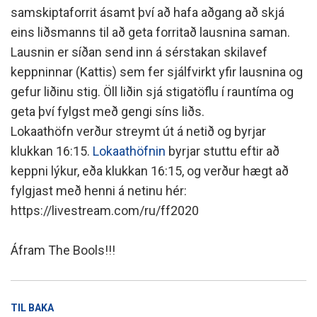
samskiptaforrit ásamt því að hafa aðgang að skjá
eins liðsmanns til að geta forritað lausnina saman.
Lausnin er síðan send inn á sérstakan skilavef
keppninnar (Kattis) sem fer sjálfvirkt yfir lausnina og
gefur liðinu stig. Öll liðin sjá stigatöflu í rauntíma og
geta því fylgst með gengi síns liðs.
Lokaathöfn verður streymt út á netið og byrjar
klukkan 16:15.
Lokaathöfnin
byrjar stuttu eftir að
keppni lýkur, eða klukkan 16:15, og verður hægt að
fylgjast með henni á netinu hér:
https://livestream.com/ru/ff2020
Áfram The Bools!!!
TIL BAKA