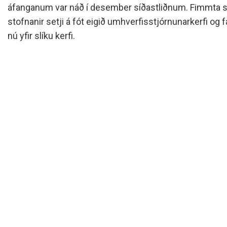
Skólanámskrá
Norska o
Students
áfanganum var náð í desember síðastliðnum. Fimmta skr
stofnanir setji á fót eigið umhverfisstjórnunarkerfi og 
Stefnur og áætlanir
Bókalista
The EE P
Umsóknir
nú yfir slíku kerfi.
Jafnlaunakerfi
Afreksíþr
Umhverfismál
Umsókn u
Samstarfsverkefni innanlands
Inntökusk
Þróunarverkefni og erlent
samstarf
Ársskýrslur og samningar
Sjálfsmat
Fundargerðir skólanefndar
Kynning á MH