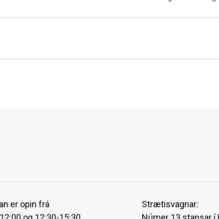
an er opin frá
Strætisvagnar:
-12:00 og 12:30-15:30
Númer 13 stansar í