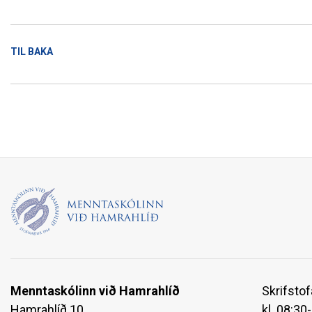
TIL BAKA
Menntaskólinn við Hamrahlíð
Skrifstof
Hamrahlíð 10
kl. 08:30