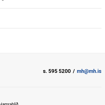
s. 595 5200
mh@mh.is
 Hamrahlíð